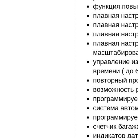
функция повы
плавная настр
плавная настр
плавная настр
плавная наст
масштабирова
управление и
времени ( до 6
повторный пр
возможность 
программиру
система авто
программиру
счетчик багаж
индикатор да