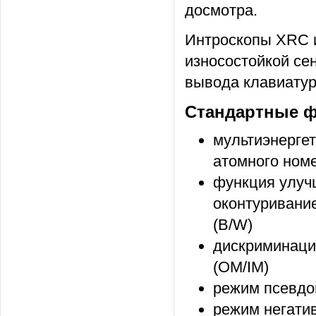
досмотра.
Интроскопы XRC 
износостойкой се
вывода клавиатур
Стандартные ф
мультиэнергет
атомного ном
функция улучш
оконтуривани
(B/W)
дискриминация
(OM/IM)
режим псевдо
режим негатив