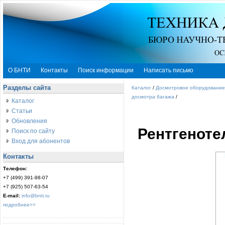
О БНТИ
Контакты
Поиск информации
Написать письмо
Разделы сайта
Каталог
/
Досмотровое оборудование
досмотра багажа
/
Каталог
Статьи
Обновления
Рентгеноте
Поиск по сайту
Вход для абонентов
Контакты
Телефон:
+7 (499) 391-98-07
+7 (925) 507-63-54
E-mail:
info@bnti.ru
подробнее>>