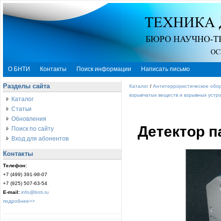
О БНТИ
Контакты
Поиск информации
Написать письмо
Разделы сайта
Каталог
/
Антитеррористическое обо
взрывчатых веществ и взрывных устр
Каталог
Статьи
Обновления
Детектор п
Поиск по сайту
Вход для абонентов
Контакты
Телефон:
+7 (499) 391-98-07
+7 (925) 507-63-54
E-mail:
info@bnti.ru
подробнее>>