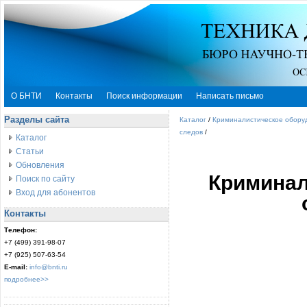
О БНТИ
Контакты
Поиск информации
Написать письмо
Разделы сайта
Каталог
/
Криминалистическое обору
следов
/
Каталог
Статьи
Обновления
Криминал
Поиск по сайту
Вход для абонентов
Контакты
Телефон:
+7 (499) 391-98-07
+7 (925) 507-63-54
E-mail:
info@bnti.ru
подробнее>>