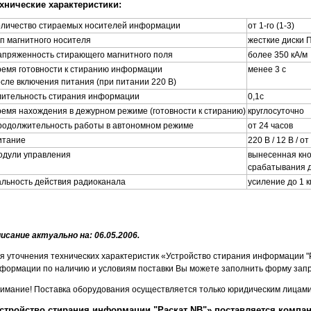
хнические характеристики:
оличество стираемых носителей информации
от 1-го (1-3)
п магнитного носителя
жесткие диски 
апряженность стирающего магнитного поля
более 350 кА/м
емя готовности к стиранию информации
менее 3 с
сле включения питания (при питании 220 В)
лительность стирания информации
0,1с
емя нахождения в дежурном режиме (готовности к стиранию)
круглосуточно
родолжительность работы в автономном режиме
от 24 часов
итание
220 В / 12 В / 
одули управления
вынесенная кно
срабатывания д
льность действия радиоканала
усиление до 1 к
исание актуально на: 06.05.2006.
я уточнения технических характеристик «Устройство стирания информации "Р
формации по наличию и условиям поставки Вы можете заполнить форму запр
имание! Поставка оборудования осуществляется только юридическим лицами 
стройство стирания информации "Раскат NB"» поставляется компа