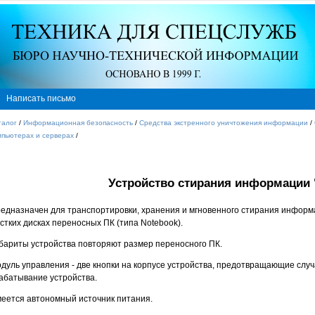
Написать письмо
талог
/
Информационная безопасность
/
Средства экстренного уничтожения информации
/
мпьютерах и серверах
/
Устройство стирания информации 
едназначен для транспортировки, хранения и мгновенного стирания информ
стких дисках переносных ПК (типа Notebook).
бариты устройства повторяют размер переносного ПК.
дуль управления - две кнопки на корпусе устройства, предотвращающие слу
абатывание устройства.
еется автономный источник питания.