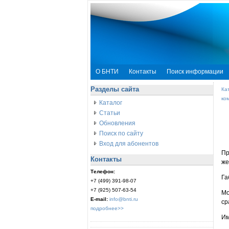
О БНТИ
Контакты
Поиск информации
Разделы сайта
Ка
ко
Каталог
Статьи
Обновления
Поиск по сайту
Вход для абонентов
Пр
Контакты
же
Телефон:
Га
+7 (499) 391-98-07
+7 (925) 507-63-54
Мо
E-mail:
info@bnti.ru
ср
подробнее>>
Им