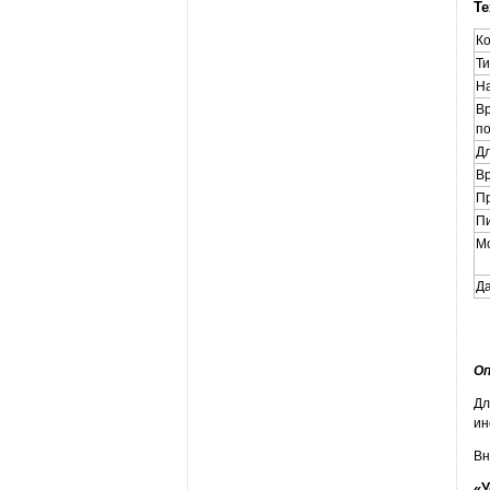
Те
К
Ти
Н
Вр
по
Д
Вр
П
П
М
Да
Оп
Дл
ин
Вн
«У