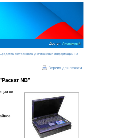
Доступ:
Анонимный
Средства экстренного уничтожения информации на
Версия для печати
"Раскат NB"
ации на
чайное