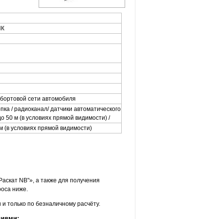
ПК
от бортовой сети автомобиля
пка / радиоканал/ датчики автоматического
о 50 м (в условиях прямой видимости) /
м (в условиях прямой видимости)
аскат NB"», а также для получения
оса ниже.
и только по безналичному расчёту.
ниями: