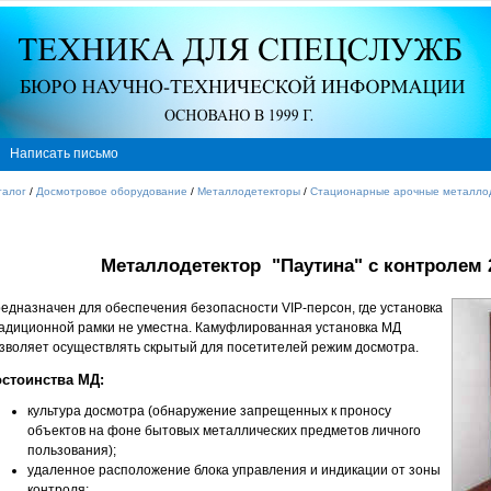
Написать письмо
талог
/
Досмотровое оборудование
/
Металлодетекторы
/
Стационарные арочные металло
Металлодетектор "Паутина" с контролем 
едназначен для обеспечения безопасности VIP-персон, где установка
адиционной рамки не уместна. Камуфлированная установка МД
зволяет осуществлять скрытый для посетителей режим досмотра.
стоинства МД:
культура досмотра (обнаружение запрещенных к проносу
объектов на фоне бытовых металлических предметов личного
пользования);
удаленное расположение блока управления и индикации от зоны
контроля;