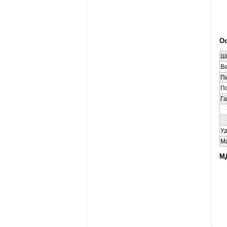
Ос
Ши
Ве
Пи
П
Г
-
-
Уд
Ма
МД