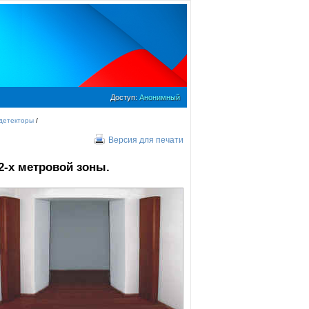
Доступ:
Анонимный
детекторы
/
Версия для печати
2-х метровой зоны.