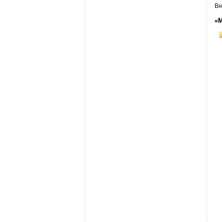
Вн
«М