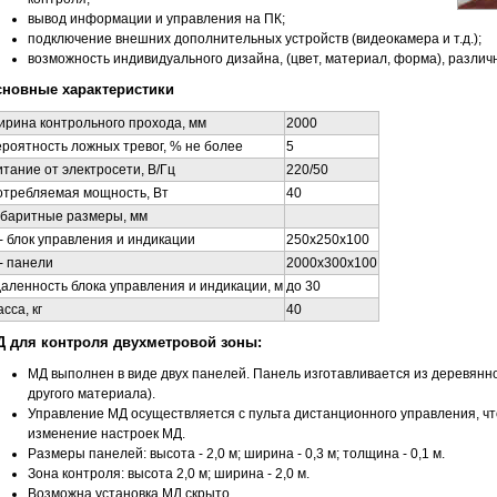
вывод информации и управления на ПК;
подключение внешних дополнительных устройств (видеокамера и т.д.);
возможность индивидуального дизайна, (цвет, материал, форма), разли
новные характеристики
рина контрольного прохода, мм
2000
роятность ложных тревог, % не более
5
тание от электросети, В/Гц
220/50
отребляемая мощность, Вт
40
абаритные размеры, мм
 блок управления и индикации
250
x
250
x
100
 панели
2000
x
300
x
100
аленность блока управления и индикации, м
до 30
сса, кг
40
 для контроля двухметровой зоны:
МД выполнен в виде двух панелей. Панель изготавливается из деревянно
другого материала).
Управление МД осуществляется с пульта дистанционного управления, ч
изменение настроек МД.
Размеры панелей: высота - 2,0 м; ширина - 0,3 м; толщина - 0,1 м.
Зона контроля: высота 2,0 м; ширина - 2,0 м.
Возможна установка МД скрыто.