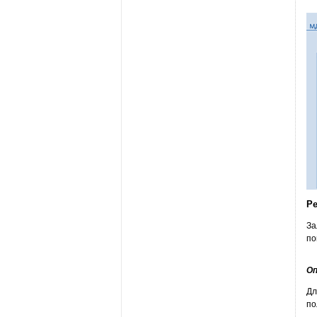
Ре
За
по
Оп
Дл
по