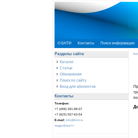
О БНТИ
Контакты
Поиск информации
Разделы сайта
Ка
Каталог
Статьи
Обновления
Поиск по сайту
Вход для абонентов
Пр
тр
Контакты
по
Телефон:
До
+7 (499) 391-98-07
+7 (925) 507-63-54
E-mail:
info@bnti.ru
подробнее>>