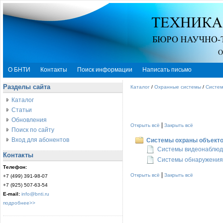
О БНТИ
Контакты
Поиск информации
Написать письмо
Разделы сайта
Каталог
/
Охранные системы
/
Систем
Каталог
Статьи
Обновления
|
Открыть всё
Закрыть всё
Поиск по сайту
Вход для абонентов
Системы охраны объекто
Системы видеонаблюд
Контакты
Системы обнаружения
Телефон:
|
Открыть всё
Закрыть всё
+7 (499) 391-98-07
+7 (925) 507-63-54
E-mail:
info@bnti.ru
подробнее>>