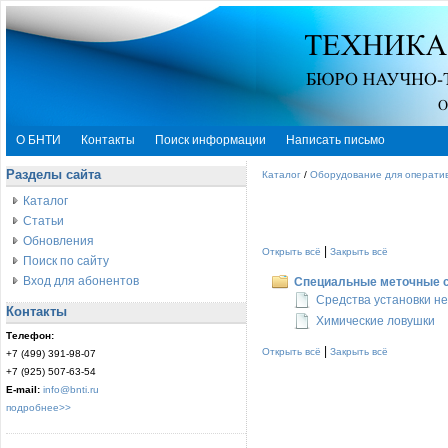
О БНТИ
Контакты
Поиск информации
Написать письмо
Разделы сайта
Каталог
/
Оборудование для оператив
Каталог
Статьи
Обновления
|
Открыть всё
Закрыть всё
Поиск по сайту
Вход для абонентов
Специальные меточные 
Средства установки н
Контакты
Химические ловушки
Телефон:
|
Открыть всё
Закрыть всё
+7 (499) 391-98-07
+7 (925) 507-63-54
E-mail:
info@bnti.ru
подробнее>>