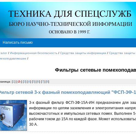
Написать письмо
талог
/
Информационная безопасность
/
Средства защиты информации
/
Средства защиты 
мехоподавляюшие
/
Фильтры сетевые помехопода
раница: [
1
] [
-2-
] [
3
] [
4
] [
5
] [
6
] [
7
] [
8
]
ильтр сетевой 3-х фазный помехоподавляющий "ФСП-3Ф-
3-х фазный фильтр ФСП-ЗФ-15А-ИН предназначен для защ
информации по цепям заземления и электропитания напряж
высокочастотных и импульсных сетевых помех. Выполнен 5-
рабочим током до 15А по каждой фазе. Может использоваться
30 А.