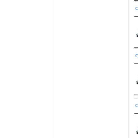
С
С
С