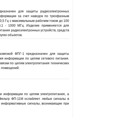
дназначен для защиты радиоэлектронных
информации за счет наводок по трехфазным
0,5 Гц с максимальным рабочим током до 100
0,1 - 1000 МГц. Изделие применяется для
итания радиоэлектронных устройств, средств
угих объектов.
азвязкой ФПГ-1 предназначен для защиты
тия информации по цепям сетевого питания.
вязки по цепям электропитания технических
х помещений.
и информации по цепям электропитания, а
 Фильтр ФП-11М ослабляет любые сигналы в
ют информативные сигналы, возникающие при