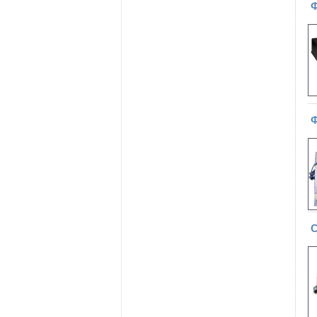
Ф
Ф
С