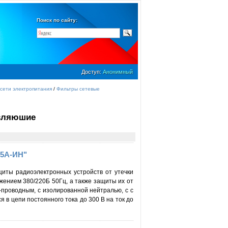
Поиск по сайту:
Доступ:
Анонимный
сети электропитания
/
Фильтры сетевые
вляюшие
15А-ИН"
иты радиоэлектронных устройств от утечки
ением 380/220Б 50Гц, а также защиты их от
проводным, с изолированной нейтралью, с с
 в цепи постоянного тока до 300 В на ток до