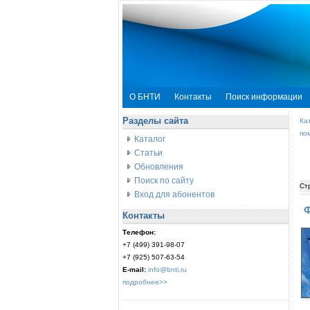
О БНТИ
Контакты
Поиск информации
Разделы сайта
Ка
по
Каталог
Статьи
Обновления
Поиск по сайту
Ст
Вход для абонентов
Ф
Контакты
Телефон:
+7 (499) 391-98-07
+7 (925) 507-63-54
E-mail:
info@bnti.ru
подробнее>>