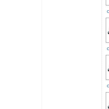
С
С
С