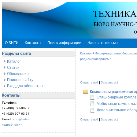
О БНТИ
Контакты
Поиск информации
Написать письмо
Разделы сайта
Каталог
/
Информационная безопасн
радиомониторинга
/
Каталог
Статьи
Обновления
Поиск по сайту
|
Открыть всё
Закрыть всё
Вход для абонентов
Комплексы радиомонито
Контакты
Стационарные компле
Телефон:
Мобильные комплексы
+7 (499) 391-98-07
Дополнительное обор
+7 (925) 507-63-54
|
E-mail:
info@bnti.ru
Открыть всё
Закрыть всё
подробнее>>