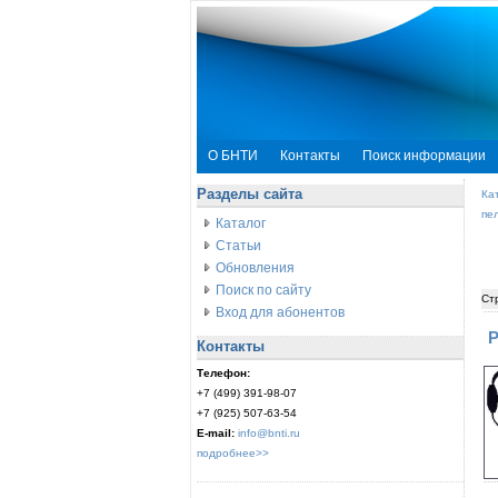
О БНТИ
Контакты
Поиск информации
Разделы сайта
Ка
пе
Каталог
Статьи
Обновления
Поиск по сайту
Ст
Вход для абонентов
Р
Контакты
Телефон:
+7 (499) 391-98-07
+7 (925) 507-63-54
E-mail:
info@bnti.ru
подробнее>>