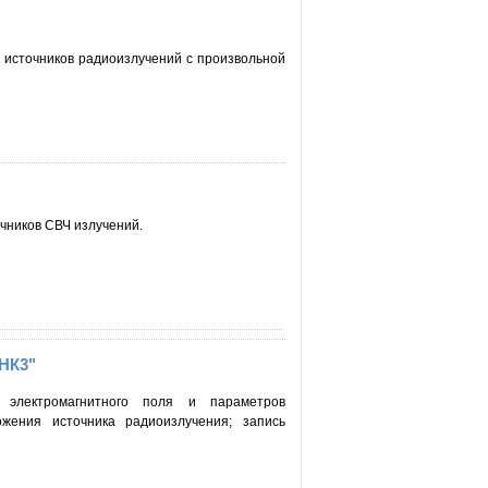
 источников радиоизлучений с произвольной
чников СВЧ излучений.
НК3"
и электромагнитного поля и параметров
жения источника радиоизлучения; запись