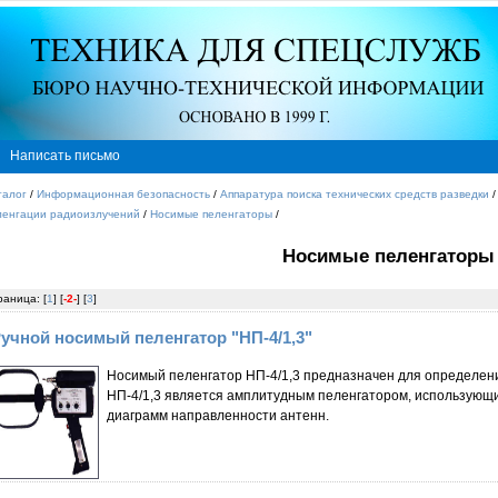
Написать письмо
талог
/
Информационная безопасность
/
Аппаратура поиска технических средств разведки
ленгации радиоизлучений
/
Носимые пеленгаторы
/
Носимые пеленгаторы
раница: [
1
] [
-2-
] [
3
]
учной носимый пеленгатор "НП-4/1,3"
Носимый пеленгатор НП-4/1,3 предназначен для определени
НП-4/1,3 является амплитудным пеленгатором, использующ
диаграмм направленности антенн.