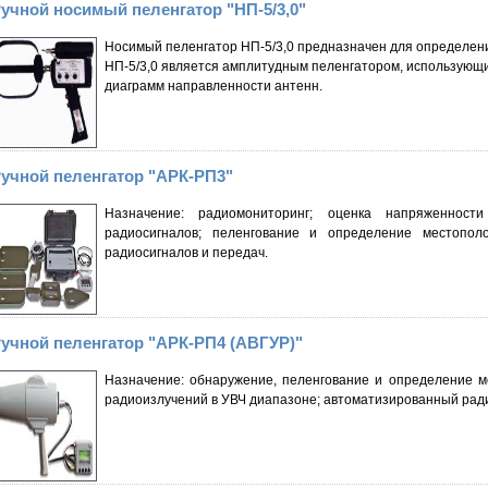
учной носимый пеленгатор "НП-5/3,0"
Носимый пеленгатор НП-5/3,0 предназначен для определени
НП-5/3,0 является амплитудным пеленгатором, использующ
диаграмм направленности антенн.
учной пеленгатор "АРК-РП3"
Назначение: радиомониторинг; оценка напряженност
радиосигналов; пеленгование и определение местополо
радиосигналов и передач.
учной пеленгатор "АРК-РП4 (АВГУР)"
Назначение: обнаружение, пеленгование и определение 
радиоизлучений в УВЧ диапазоне; автоматизированный рад