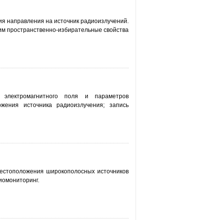
я направления на источник радиоизлучений.
им пространственно-избирательные свойства
и электромагнитного поля и параметров
жения источника радиоизлучения; запись
местоположения широкополосных источников
иомониторинг.