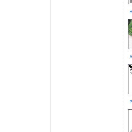
Н
А
Р