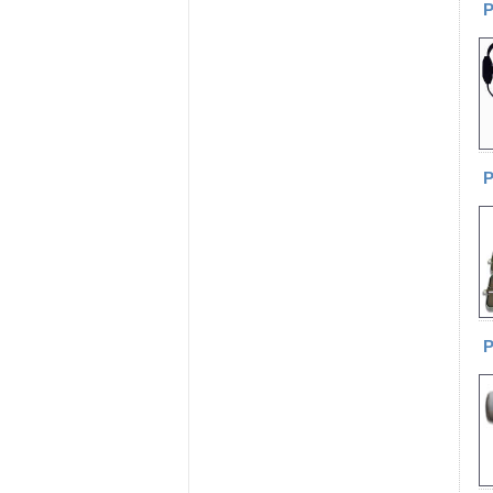
Р
Р
Р