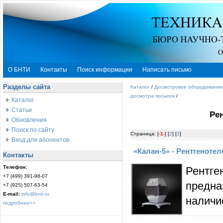
О БНТИ
Контакты
Поиск информации
Написать письмо
Разделы сайта
Каталог
/
Досмотровое оборудование
досмотра посылок
/
Каталог
Статьи
Ре
Обновления
Поиск по сайту
Страница: [
-1-
] [
2
] [
3
]
Вход для абонентов
«Калан-5» - Рентгеноте
Контакты
Телефон:
Рентг
+7 (499) 391-98-07
предна
+7 (925) 507-63-54
E-mail:
info@bnti.ru
наличи
подробнее>>