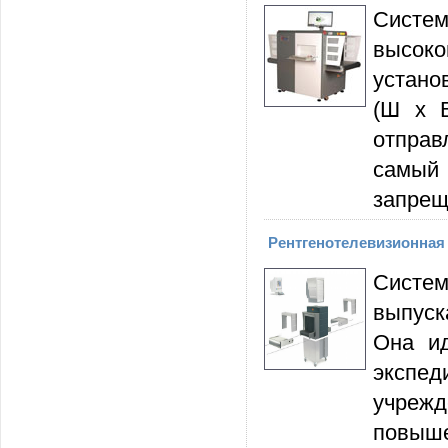
Сист
высок
устано
(Ш х В
отправ
самый
запрещ
Рентгенотелевизионная
Систем
выпуск
Она ид
экспед
учреж
повыш