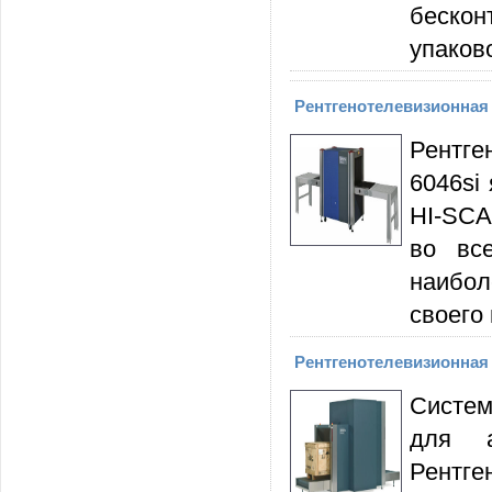
беско
упаков
Рентгенотелевизионная
Рентг
6046si
HI-SCA
во вс
наибол
своего 
Рентгенотелевизионная 
Систем
для а
Рентге