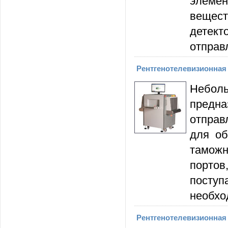
элемен
вещес
детек
отправ
Рентгенотелевизионная 
Неболь
предн
отправ
для об
таможн
портов
посту
необхо
Рентгенотелевизионная 