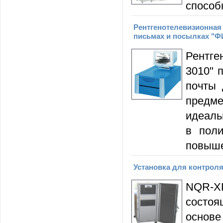
способ
Рентгенотелевизионная
письмах и посылках "Ф
Рентг
3010" 
почты 
предме
идеаль
в поли
повыше
Установка для контрол
NQR-X
состо
основ