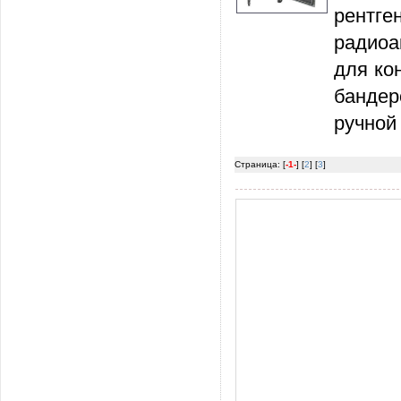
рентг
радиоа
для ко
бандер
ручной
Страница: [
-1-
] [
2
] [
3
]