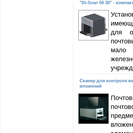
"Di-Scan 50 30" - компа
Устано
имеющи
для о
почтов
мало 
желез
учрежде
Сканер для контроля в
вложений
Почтов
почто
предм
вложен