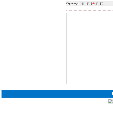
Страница: [
1
] [
2
] [
3
] [
-4-
] [
5
] [
6
]