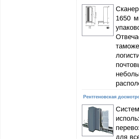
Сканер
1650 м
упаков
Отвеча
тамож
логист
почто
небол
распол
Рентгеновская досмотро
Систем
исполь
перево
для вс