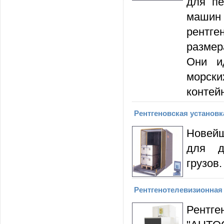
для пе
машин
рентге
размер
Они и
морск
контей
Рентгеновская установ
Новейш
для д
грузов.
Рентгенотелевизионная
Рентге