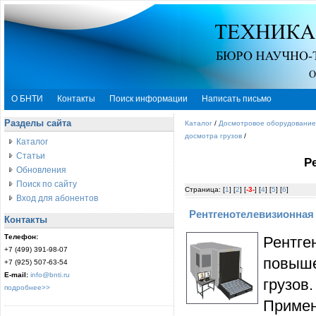
О БНТИ
Контакты
Поиск информации
Написать письмо
Разделы сайта
Каталог
/
Досмотровое оборудование
досмотра грузов
/
Каталог
Статьи
Р
Обновления
Поиск по сайту
Страница: [
1
] [
2
] [
-3-
] [
4
] [
5
] [
6
]
Вход для абонентов
Рентгенотелевизионная 
Контакты
Телефон:
Рентг
+7 (499) 391-98-07
повыше
+7 (925) 507-63-54
E-mail:
info@bnti.ru
грузов
подробнее>>
Приме