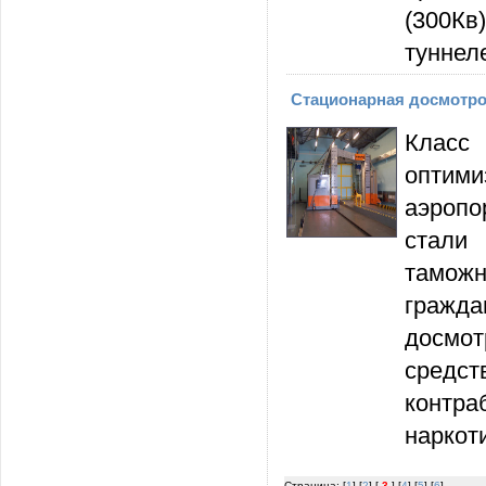
(300Кв
туннел
Стационарная досмотро
Класс
оптими
аэроп
стали
таможн
гражда
досмот
средс
контра
наркот
Страница: [
1
] [
2
] [
-3-
] [
4
] [
5
] [
6
]