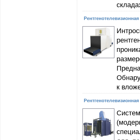
склада
Рентгенотелевизионная
Интро
рентге
прони
разме
Предн
Обнару
к влож
Рентгенотелевизионная 
Сист
(модер
специа