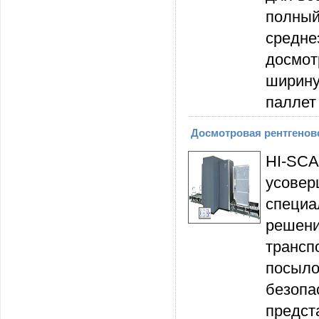
полный
средне
досмот
ширину
паллет
Досмотровая рентгеновс
HI-S
усове
специ
решени
транс
посыл
безопа
предст