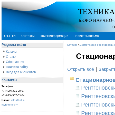
О БНТИ
Контакты
Поиск информации
Написать письмо
Разделы сайта
Каталог
/
Досмотровое оборудование
Каталог
Стациона
Статьи
Обновления
Поиск по сайту
|
Открыть всё
Закрыт
Вход для абонентов
Стационарное
Контакты
Рентгеновск
Телефон:
+7 (499) 391-98-07
Рентгеновск
+7 (925) 507-63-54
E-mail:
info@bnti.ru
Рентгеновск
подробнее>>
Рентгеновск