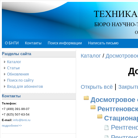
О БНТИ
Контакты
Поиск информации
Написать письмо
Разделы сайта
Каталог
/
Досмотрово
Каталог
Статьи
Д
Обновления
Поиск по сайту
|
Открыть всё
Закрыт
Вход для абонентов
Контакты
Досмотровое 
Телефон:
Рентгеновс
+7 (499) 391-98-07
+7 (925) 507-63-54
Стациона
E-mail:
info@bnti.ru
Рентген
подробнее>>
Рентген