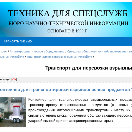
Написать письмо
талог
/
Антитеррористическое оборудование
/
Средства обнаружения и обезвреживания вз
рывных устройств
/
Транспорт для перевозки взрывных устройств
/
Транспорт для перевозки взрывны
раница: [
-1-
]
онтейнер для транспортировки взрывоопасных предметов 
Контейнер для транспортировки взрывоопасных предм
транспортировку взрывоопасных предметов (взрывных 
происхождения автомобильным транспортом к месту их 
снизить степень риска поражения обслуживающего персонал
ударной волной при несанкционированном взрыве.