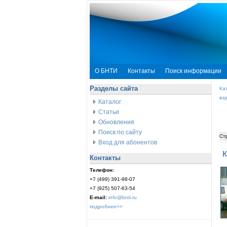
О БНТИ
Контакты
Поиск информации
Разделы сайта
Ка
вз
Каталог
Статьи
Обновления
Поиск по сайту
Ст
Вход для абонентов
К
Контакты
Телефон:
+7 (499) 391-98-07
+7 (925) 507-63-54
E-mail:
info@bnti.ru
подробнее>>