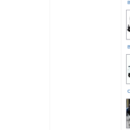
В
В
С