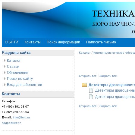
О БНТИ
Контакты
Поиск информации
Написать письмо
Разделы сайта
Каталог
/
Криминалистическое обору
Каталог
Статьи
Обновления
|
Открыть всё
Закрыть всё
Поиск по сайту
Вход для абонентов
Детекторы драгоценност
Детекторы драгоценны
Контакты
Детекторы драгоценны
Телефон:
|
Открыть всё
Закрыть всё
+7 (499) 391-98-07
+7 (925) 507-63-54
E-mail:
info@bnti.ru
подробнее>>