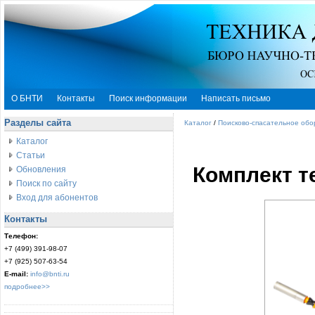
О БНТИ
Контакты
Поиск информации
Написать письмо
Разделы сайта
Каталог
/
Поисково-спасательное об
Каталог
Статьи
Комплект т
Обновления
Поиск по сайту
Вход для абонентов
Контакты
Телефон:
+7 (499) 391-98-07
+7 (925) 507-63-54
E-mail:
info@bnti.ru
подробнее>>