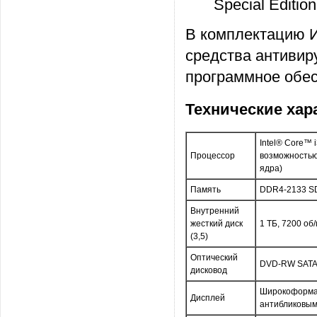
Special Edition
В комплектацию И
средства антивир
программное обес
Технические хар
Intel® Core™ 
Процессор
возможностью 
ядра)
Память
DDR4-2133 SD
Внутренний
жесткий диск
1 TБ, 7200 об
(3,5)
Оптический
DVD-RW SAT
дисковод
Широкоформатн
Дисплей
антибликовым