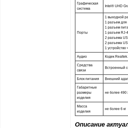
Графическая
Intel® UHD Gr
система
1 выходной р
1 разъем для
1 разъем пит
Порты
1 разъем RJ-
2 разъема US
2 разъема US
1 устройство 
Аудио
Кодек Realte
Средства
Встроенный с
связи
Блок питания
Внешний адап
Габаритные
размеры
не более 490 
изделия
Масса
не более 6 кг
изделия
Описание актуаль