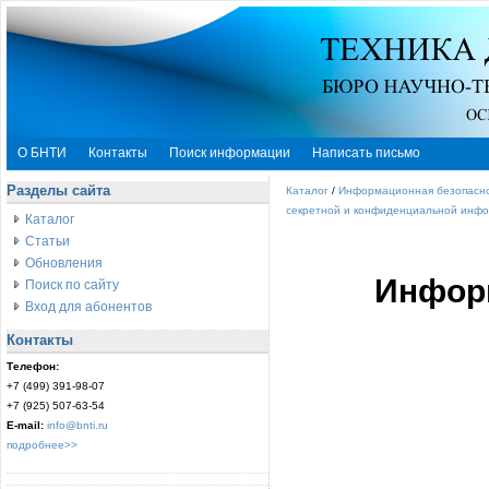
О БНТИ
Контакты
Поиск информации
Написать письмо
Разделы сайта
Каталог
/
Информационная безопасн
секретной и конфиденциальной инф
Каталог
Статьи
Обновления
Информ
Поиск по сайту
Вход для абонентов
Контакты
Телефон:
+7 (499) 391-98-07
+7 (925) 507-63-54
E-mail:
info@bnti.ru
подробнее>>