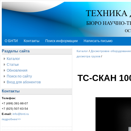
О БНТИ
Контакты
Поиск информации
Написать письмо
Разделы сайта
Каталог
/
Досмотровое оборудование
досмотра грузов
/
Каталог
Статьи
Обновления
ТС-СКАН 1
Поиск по сайту
Вход для абонентов
Контакты
Телефон:
+7 (499) 391-98-07
+7 (925) 507-63-54
E-mail:
info@bnti.ru
подробнее>>