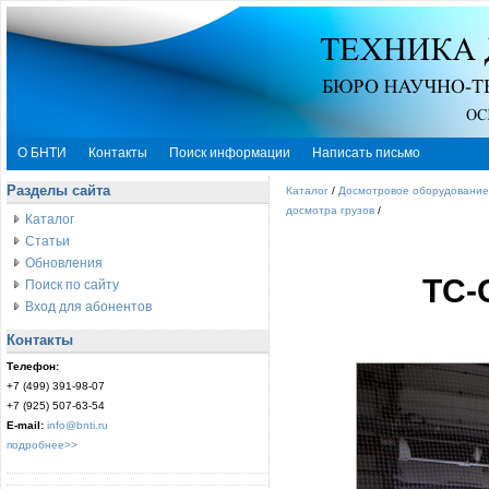
О БНТИ
Контакты
Поиск информации
Написать письмо
Разделы сайта
Каталог
/
Досмотровое оборудование
досмотра грузов
/
Каталог
Статьи
Обновления
ТС-
Поиск по сайту
Вход для абонентов
Контакты
Телефон:
+7 (499) 391-98-07
+7 (925) 507-63-54
E-mail:
info@bnti.ru
подробнее>>