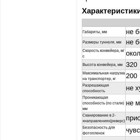
Характеристик
не б
Габариты, мм
не б
Размеры туннеля, мм
Скорость конвейера, м/
окол
с
320
Высота конвейера, мм
Максимальная нагрузка
200
на транспортер, кг
Разрешающая
не х
способность
Проникающая
не м
способность (по стали)
мм
Сканирование в 2-
прис
хнаправлениях(реверс)
Безопасность для
чувс
фотопленок