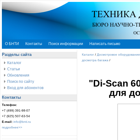
О БНТИ
Контакты
Поиск информации
Написать письмо
Разделы сайта
Каталог
/
Досмотровое оборудование
досмотра багажа
/
Каталог
Статьи
Обновления
"Di-Scan 6
Поиск по сайту
Вход для абонентов
для до
Контакты
Телефон:
+7 (499) 391-98-07
+7 (925) 507-63-54
E-mail:
info@bnti.ru
подробнее>>