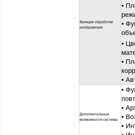
•
Пл
реж
Функции обработки
•
Фу
изображения
объ
• Цв
мат
• Пл
корр
• Ав
•
Фу
повт
•
Ар
Дополнительные
•
Во
возможности системы
•
Ин
•
Ин