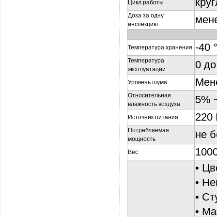
кру
Цикл работы
Доза за одну
мен
инспекцию
-40 
Температура хранения
Температура
0 до
эксплуатации
Мене
Уровень шума
Относительная
5% ~
влажность воздуха
220 
Источник питания
Потребляемая
не б
мощность
100
Вес
•
Цв
•
Не
•
Ст
•
Ма