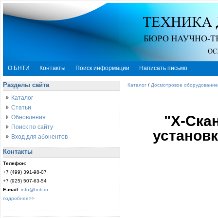
О БНТИ
Контакты
Поиск информации
Написать письмо
Разделы сайта
Каталог
/
Досмотровое оборудование
Каталог
Статьи
"Х-Ска
Обновления
Поиск по сайту
установ
Вход для абонентов
Контакты
Телефон:
+7 (499) 391-98-07
+7 (925) 507-63-54
E-mail:
info@bnti.ru
подробнее>>