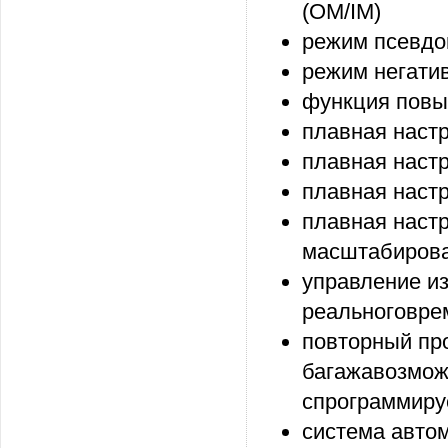
(OM/IM)
режим псевдо
режим негатив
функция повы
плавная настр
плавная настр
плавная настр
плавная наст
масштабирова
управление и
реальноговрем
повторный пр
багажавозмож
спрограммир
система авто