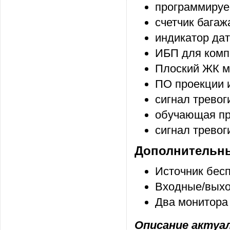
программиру
счетчик багаж
индикатор да
ИБП для комп
Плоский ЖК м
ПО проекции 
сигнал трево
обучающая пр
сигнал тревог
Дополнительны
Источник бес
Входные/выхо
Два монитора
Описание актуаль