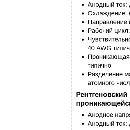
Анодный ток: 
Охлаждение: 
Направление п
Рабочий цикл
Чувствительно
40 AWG типич
Проникающая с
типично
Разделение ма
атомного числ
Рентгеновский
проникающейсп
Анодное напря
Анодный ток: 