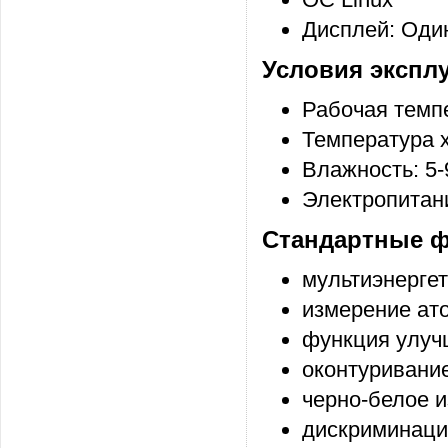
Дисплей: Оди
Условия экспл
Рабочая темпе
Температура х
Влажность: 5
Электропитани
Стандартные ф
мультиэнергет
измерение ат
функция улучш
оконтуривани
черно-белое 
дискриминация