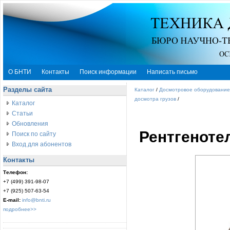
О БНТИ
Контакты
Поиск информации
Написать письмо
Разделы сайта
Каталог
/
Досмотровое оборудование
досмотра грузов
/
Каталог
Статьи
Обновления
Рентгеноте
Поиск по сайту
Вход для абонентов
Контакты
Телефон:
+7 (499) 391-98-07
+7 (925) 507-63-54
E-mail:
info@bnti.ru
подробнее>>