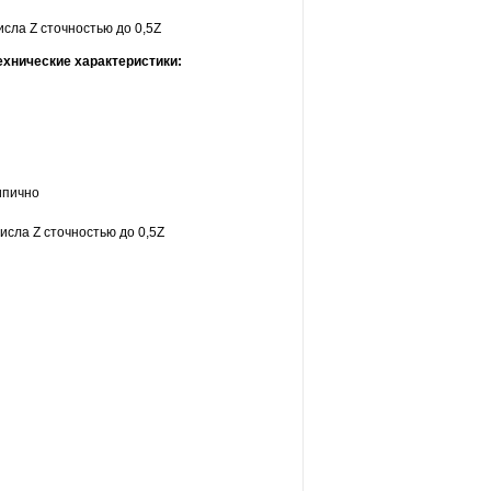
сла Z сточностью до 0,5Z
хнические характеристики:
ипично
исла Z сточностью до 0,5Z