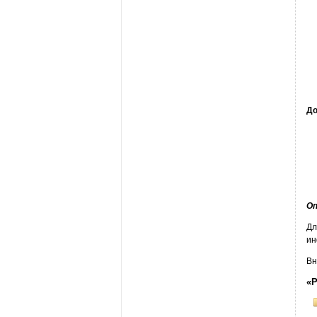
До
Оп
Дл
ин
Вн
«Р