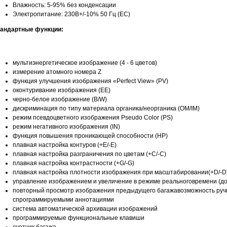
Влажность: 5-95% без конденсации
Электропитание: 230В+/-10% 50 Гц (ЕС)
андартные функции:
мультиэнергетическое изображение (4 - 6 цветов)
измерение атомного номера Z
функция улучшения изображения «Perfect View» (PV)
оконтуривание изображения (ЕЕ)
черно-белое изображение (B/W)
дискриминация по типу материала органика/неорганика (OM/IM)
режим псевдоцветного изображения Pseudo Color (PS)
режим негативного изображения (IN)
функция повышения проникающей способности (HP)
плавная настройка контуров (+E/-E)
плавная настройка разграничения по цветам (+С/-С)
плавная настройка контрастности (+G/-G)
плавная настройка плотности изображения при масштабировании(+D/-D
управление изображением и увеличение в режиме реальноговремени (до
повторный просмотр изображения предыдущего багажавозможность руч
спрограммируемыми аннотациями
система автоматической архивации изображений
программируемые функциональные клавиши