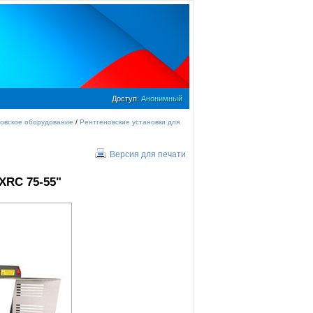
Доступ:
Анонимный
овское оборудование
/
Рентгеновские установки для
Версия для печати
XRC 75-55"