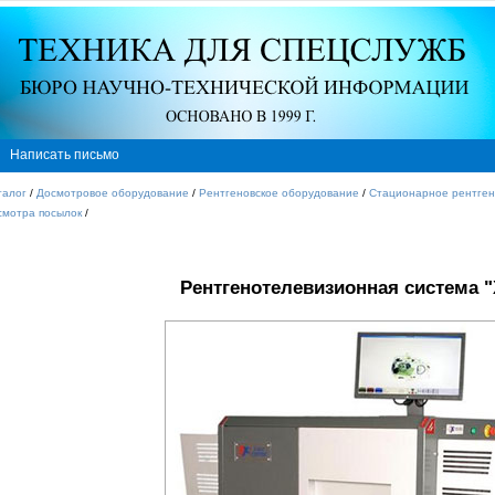
Написать письмо
талог
/
Досмотровое оборудование
/
Рентгеновское оборудование
/
Стационарное рентген
смотра посылок
/
Рентгенотелевизионная система "