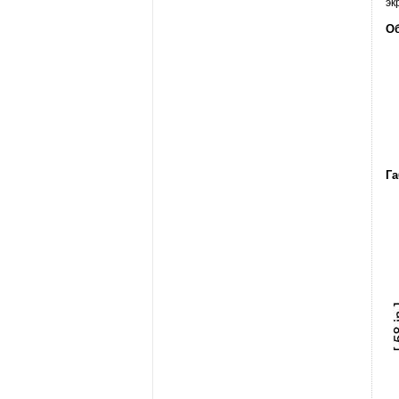
эк
Об
Г