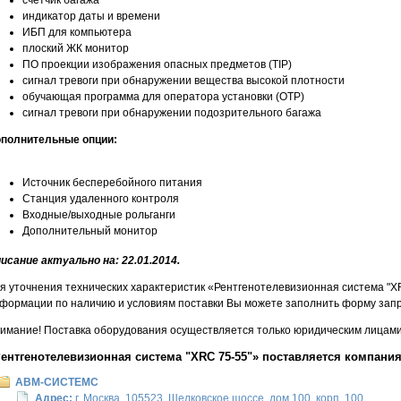
счетчик багажа
индикатор даты и времени
ИБП для компьютера
плоский ЖК монитор
ПО проекции изображения опасных предметов (TIP)
сигнал тревоги при обнаружении вещества высокой плотности
обучающая программа для оператора установки (OTP)
сигнал тревоги при обнаружении подозрительного багажа
полнительные опции:
Источник бесперебойного питания
Станция удаленного контроля
Входные/выходные рольганги
Дополнительный монитор
исание актуально на: 22.01.2014.
я уточнения технических характеристик «Рентгенотелевизионная система "XR
формации по наличию и условиям поставки Вы можете заполнить форму запр
имание! Поставка оборудования осуществляется только юридическим лицами 
ентгенотелевизионная система "XRC 75-55"» поставляется компани
АВМ-СИСТЕМС
Адрес:
г. Москва, 105523, Щелковское шоссе, дом 100, корп. 100