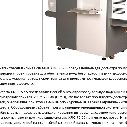
нтгенотелевизионная система XRC 75-55 предназначена для досмотра почтов
тановка спроектирована для обеспечения нужд безопасности в пунктах досм
кзалов, морских портов, тюрем, комнат для проверки поступающей корреспонд
уществлять досмотр.
стема XRC 75-55 представляет собой высокопроизводительную надежную и 
смотрового тоннеля 755 х 555 мм (Ш х В), что позволяет производить досмот
ади, обеспечивая при этом самый высокий уровень выявления ограниченны
ществ. Оборудование работает под управлением операционной системы Linu
абильность и надежность функционирования интроскопа. Удачное конструкто
тановить и ввести вэксплуатацию систему XRC 75-55 на пункте досмотра. И
нащены уникальной износостойкой сенсорной панелью управления, а также 