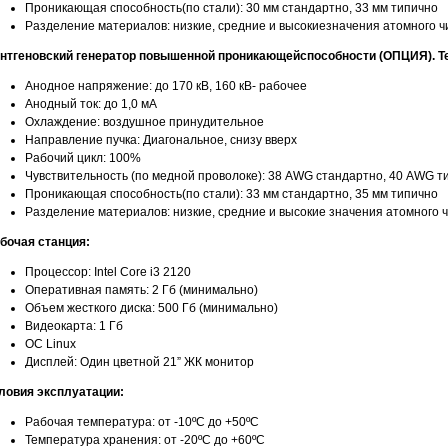
Проникающая способность(по стали): 30 мм стандартно, 33 мм типично
Разделение материалов: низкие, средние и высокиезначения атомного чи
нтгеновский генератор повышенной проникающейспособности (ОПЦИЯ). Те
Анодное напряжение: до 170 кВ, 160 кВ- рабочее
Анодный ток: до 1,0 мА
Охлаждение: воздушное принудительное
Направление пучка: Диагональное, снизу вверх
Рабочий цикл: 100%
Чувствительность (по медной проволоке): 38 AWG стандартно, 40 AWG т
Проникающая способность(по стали): 33 мм стандартно, 35 мм типично
Разделение материалов: низкие, средние и высокие значения атомного ч
бочая станция:
Процессор: Intel Core i3 2120
Оперативная память: 2 Гб (минимально)
Объем жесткого диска: 500 Гб (минимально)
Видеокарта: 1 Гб
ОС Linux
Дисплей: Один цветной 21” ЖК монитор
ловия эксплуатации:
Рабочая температура: от -10ºС до +50ºС
Температура хранения: от -20ºС до +60ºС