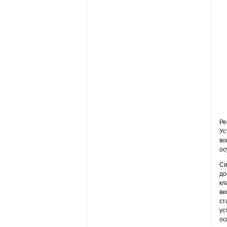
Ре
Ус
во
ос
Си
до
кл
ве
ст
ус
ос