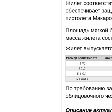
Жилет соответств
обеспечивает защ
пистолета Макар
Площадь мягкой б
масса жилета сост
Жилет выпускаетс
Размер бронежилета
Обхв
I ( M)
II ( L)
III ( XL)
IV ( XXL)
По требованию за
облицовочного че
Описание актуаль