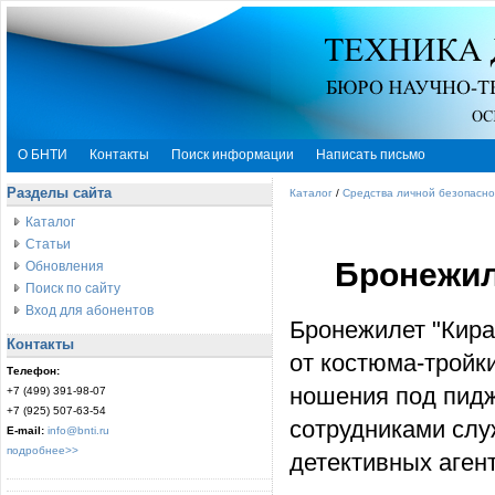
О БНТИ
Контакты
Поиск информации
Написать письмо
Разделы сайта
Каталог
/
Средства личной безопасно
Каталог
Статьи
Бронежил
Обновления
Поиск по сайту
Вход для абонентов
Бронежилет "Кира
Контакты
от костюма-тройк
Телефон:
ношения под пид
+7 (499) 391-98-07
+7 (925) 507-63-54
сотрудниками слу
E-mail:
info@bnti.ru
подробнее>>
детективных аген