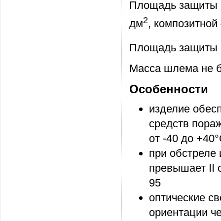
Площадь защиты п
2
дм
, композитной 
Площадь защиты 
Масса шлема не б
Особенности
изделие обесп
средств пора
от -40 до +40
при обстреле
превышает II 
95
оптические с
ориентации ч