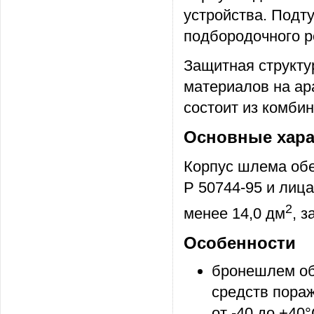
устройства. Подт
подбородочного р
Защитная структу
материалов на ар
состоит из комби
Основные хара
Корпус шлема обе
Р 50744-95 и лиц
2
менее 14,0 дм
, з
Особенности
бронешлем об
средств пора
от -40 до +40