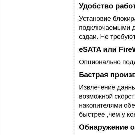
Удобство рабо
Установие блокира
подключаемыми д
сздаи. Не требую
eSATA или Fire
Опционально подд
Бастрая произ
Извлечение данны
возможной скорст
накопителями обе
быстрее ,чем у ко
Обнаружение о