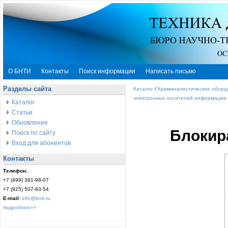
О БНТИ
Контакты
Поиск информации
Написать письмо
Разделы сайта
Каталог
/
Криминалистическое обору
электронных носителей информации
Каталог
Статьи
Обновления
Блокира
Поиск по сайту
Вход для абонентов
Контакты
Телефон:
+7 (499) 391-98-07
+7 (925) 507-63-54
E-mail:
info@bnti.ru
подробнее>>