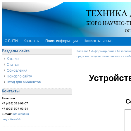
О БНТИ
Контакты
Поиск информации
Написать письмо
Разделы сайта
Каталог
/
Информационная безопасн
средства защиты телефонных и слаб
Каталог
Статьи
Обновления
Устройст
Поиск по сайту
Вход для абонентов
Контакты
Телефон:
С
+7 (499) 391-98-07
+7 (925) 507-63-54
E-mail:
info@bnti.ru
подробнее>>