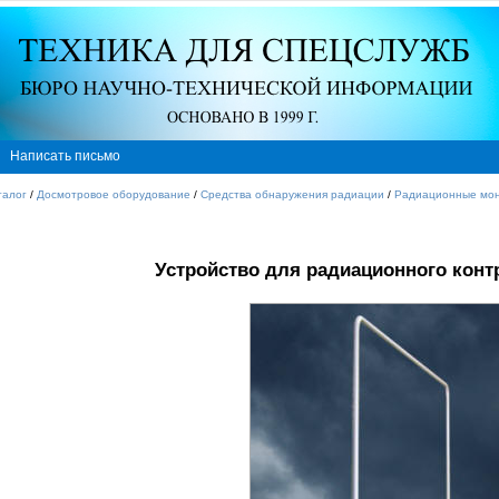
Написать письмо
талог
/
Досмотровое оборудование
/
Средства обнаружения радиации
/
Радиационные мо
Устройство для радиационного кон