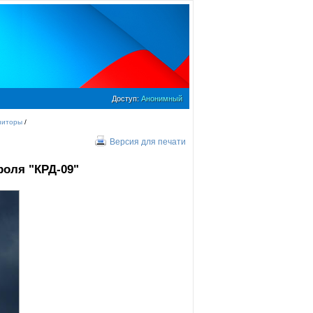
Доступ:
Анонимный
ниторы
/
Версия для печати
троля
"
КРД-09
"