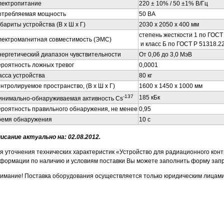
лектропитание
220 ± 10% /
50 ±1% В/Гц
отребляемая мощность
50 ВА
бариты устройства (В х Ш х Г)
2030 х 2050 х 400 мм
степень жесткости 1 по ГОСТ 
лектромагнитная совместимость (ЭМС)
и класс Б по ГОСТ Р 51318.22
ергетический диапазон чувствительности
От 0,06 до 3,0 МэВ
роятность ложных тревог
0,0001
сса устройства
80 кг
нтролируемое пространство,
(В х Ш х Г)
1600 х 1450 х 1000 мм
-137
185 кБк
инимально-обнаруживаемая активность Cs
роятность правильного обнаружения, не менее
0,95
ремя обнаружения
10 с
исание актуально на: 02.08.2012.
я уточнения технических характеристик «Устройство для радиационного контр
формации по наличию и условиям поставки Вы можете заполнить форму запр
имание! Поставка оборудования осуществляется только юридическим лицами 