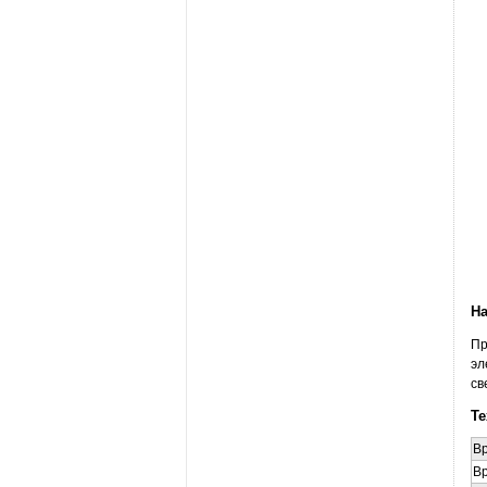
На
Пр
эл
св
Те
Вр
В