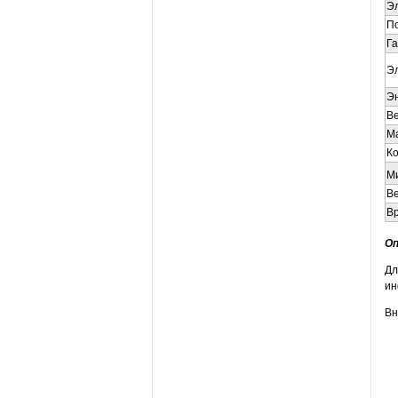
Э
П
Га
Э
Эн
Ве
Ма
Ко
М
Ве
В
Оп
Дл
ин
Вн