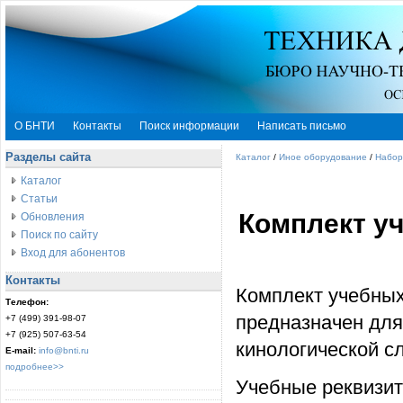
О БНТИ
Контакты
Поиск информации
Написать письмо
Разделы сайта
Каталог
/
Иное оборудование
/
Набор
Каталог
Статьи
Комплект у
Обновления
Поиск по сайту
Вход для абонентов
Контакты
Комплект учебных
Телефон:
предназначен для
+7 (499) 391-98-07
+7 (925) 507-63-54
кинологической с
E-mail:
info@bnti.ru
подробнее>>
Учебные реквизит