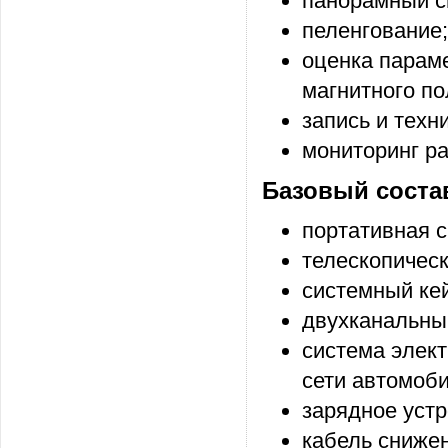
панорамный с
пеленгование;
оценка парам
магнитного по
запись и техн
мониторинг р
Базовый соста
портативная 
телескопическ
системный кей
двухканальны
система элект
сети автомоб
зарядное устр
кабель снижен