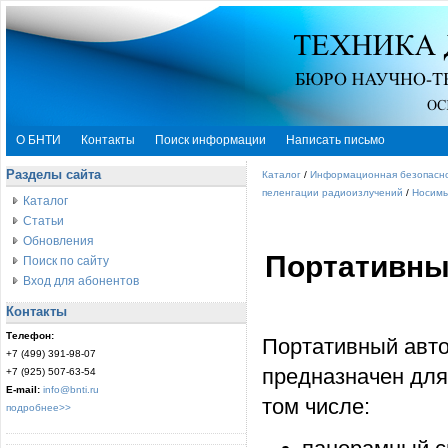
О БНТИ
Контакты
Поиск информации
Написать письмо
Разделы сайта
Каталог
/
Информационная безопасн
пеленгации радиоизлучений
/
Носимы
Каталог
Статьи
Обновления
Портативны
Поиск по сайту
Вход для абонентов
Контакты
Телефон:
Портативный авто
+7 (499) 391-98-07
предназначен для
+7 (925) 507-63-54
E-mail:
info@bnti.ru
том числе:
подробнее>>