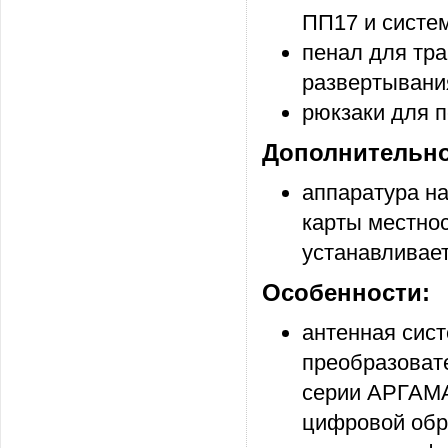
ПП17 и систе
пенал для тр
развертывани
рюкзаки для п
Дополнительно
аппаратура н
карты местно
устанавливает
Особенности:
антенная сис
преобразоват
серии АРГАМА
цифровой обра