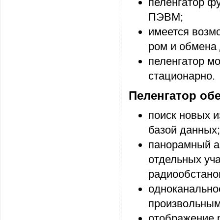
пеленгатор ф
ПЭВМ;
имеется возм
ром и обмена
пеленгатор мо
стационарно.
Пеленгатор обе
поиск новых и
базой данных;
панорамный а
отдель­ных у
радиообста­но
одноканально
произвольным
отображение р