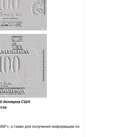
00 долларов США
уска
098"», а также для получения информации по