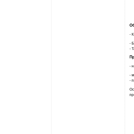
Об
- 
- 
- 
П
- 
- 
- 
Ос
пр