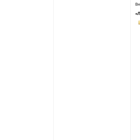
Вн
«Л