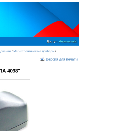
Доступ:
Анонимный
дований
/
Магнитооптические приборы
/
Версия для печати
ЛА 4098"