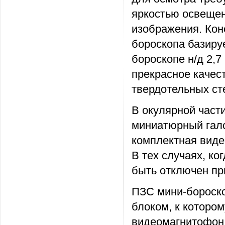
яркостью освещен
изображения. Кон
бороскопа базиру
бороскопе н/д 2,7
прекрасное качес
твердотельных сте
В окулярной част
миниатюрный гало
комплектная вид
В тех случаях, ко
быть отключен пр
ПЗС мини-бороск
блоком, к которо
видеомагнитофон.