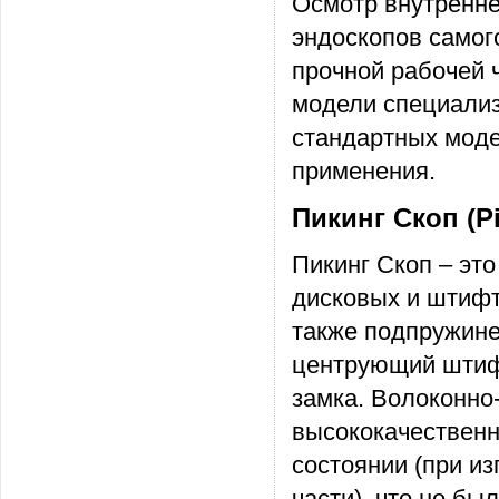
Осмотр внутренне
эндоскопов самог
прочной рабочей 
модели специализ
стандартных моде
применения.
Пикинг Скоп (P
Пикинг Скоп – эт
дисковых и штифт
также подпружине
центрующий штифт
замка. Волоконно
высококачественн
состоянии (при и
части), что не б