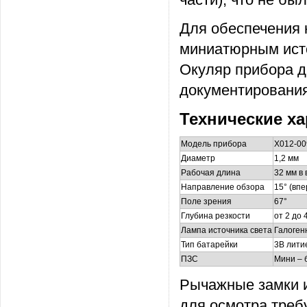
Для обеспечения 
миниатюрным исто
Окуляр прибора д
документирования
Технические ха
Модель прибора
X012-00
Диаметр
1,2 мм
Рабочая длина
32 мм в
Направление обзора
15° (вп
Поле зрения
67°
Глубина резкости
от 2 до 
Лампа источника света
Галоген
Тип батарейки
3В лити
ПЗС
Мини – 
Рычажные замки 
для осмотра треб