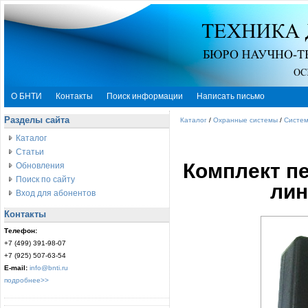
О БНТИ
Контакты
Поиск информации
Написать письмо
Разделы сайта
Каталог
/
Охранные системы
/
Систе
Каталог
Статьи
Комплект п
Обновления
Поиск по сайту
ли
Вход для абонентов
Контакты
Телефон:
+7 (499) 391-98-07
+7 (925) 507-63-54
E-mail:
info@bnti.ru
подробнее>>