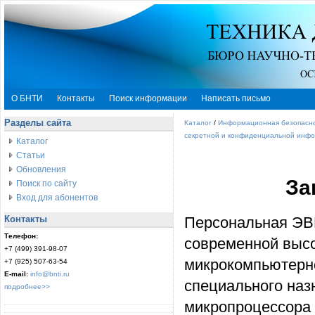
О БНТИ
Контакты
Поиск информации
Написать письмо
Разделы сайта
Каталог
/
Информационная безопасн
секретной и конфиденциальной инф
Каталог
Статьи
Обновления
За
Поиск по сайту
Вход для абонентов
Контакты
Персональная ЭВ
Телефон:
современной выс
+7 (499) 391-98-07
микрокомпьютерн
+7 (925) 507-63-54
E-mail:
info@bnti.ru
специального наз
подробнее>>
микропроцессора 