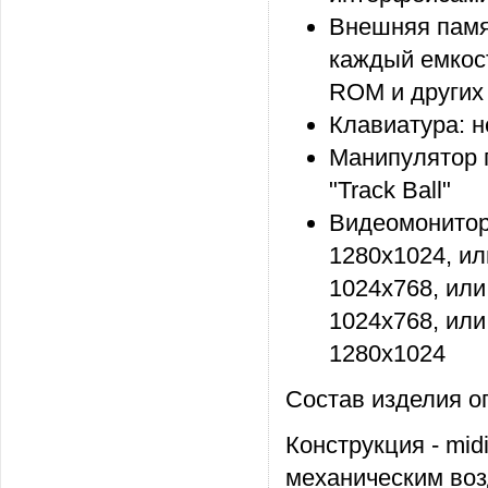
Внешняя памят
каждый емкос
ROM и других 
Клавиатура: 
Манипулятор 
"Track Ball"
Видеомонитор
1280х1024, и
1024х768, ил
1024х768, ил
1280х1024
Состав изделия о
Конструкция - mid
механическим во