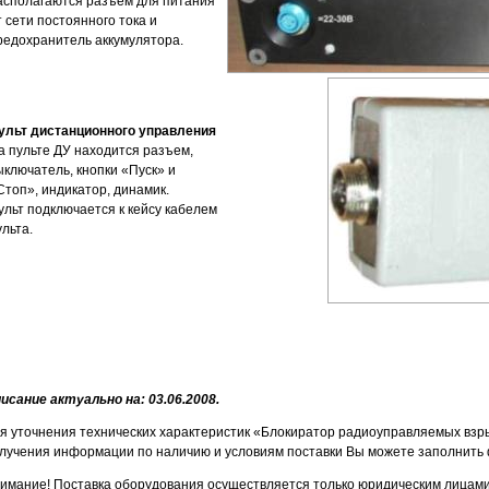
асполагаются разъем для питания
т сети постоянного тока и
редохранитель аккумулятора.
ульт дистанционного управления
а пульте ДУ находится разъем,
ыключатель, кнопки «Пуск» и
Стоп», индикатор, динамик.
ульт подключается к кейсу кабелем
ульта.
исание актуально на: 03.06.2008.
я уточнения технических характеристик «Блокиратор радиоуправляемых взрыв
лучения информации по наличию и условиям поставки Вы можете заполнить 
имание! Поставка оборудования осуществляется только юридическим лицами 