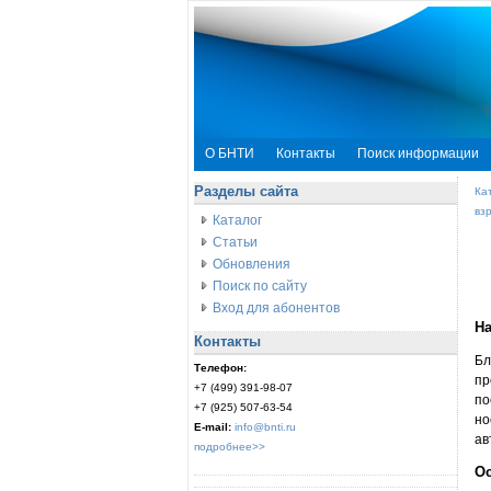
О БНТИ
Контакты
Поиск информации
Разделы сайта
Ка
вз
Каталог
Статьи
Обновления
Поиск по сайту
Вход для абонентов
На
Контакты
Бл
Телефон:
пр
+7 (499) 391-98-07
по
+7 (925) 507-63-54
но
E-mail:
info@bnti.ru
ав
подробнее>>
О