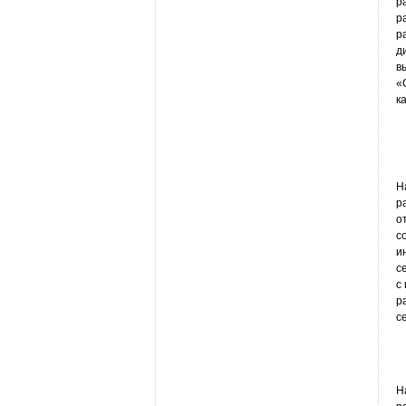
р
р
р
д
в
«
к
Н
р
о
с
и
с
с
р
с
Н