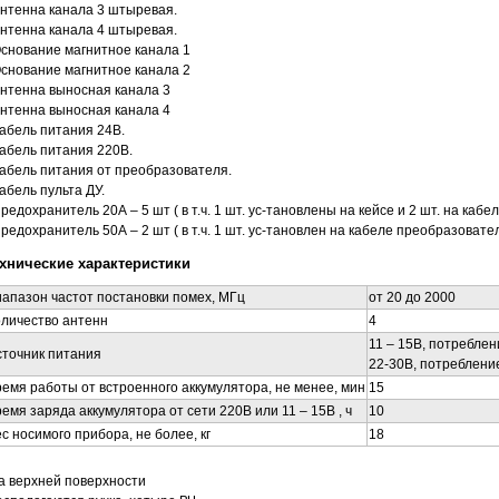
Антенна канала 3 штыревая.
Антенна канала 4 штыревая.
Основание магнитное канала 1
Основание магнитное канала 2
Антенна выносная канала 3
Антенна выносная канала 4
Кабель питания 24В.
Кабель питания 220В.
Кабель питания от преобразователя.
Кабель пульта ДУ.
Предохранитель 20А – 5 шт ( в т.ч. 1 шт. ус-тановлены на кейсе и 2 шт. на кабе
Предохранитель 50А – 2 шт ( в т.ч. 1 шт. ус-тановлен на кабеле преобразовател
хнические характеристики
апазон частот постановки помех, МГц
от 20 до 2000
личество антенн
4
11 – 15В, потреблен
точник питания
22-30В, потреблени
емя работы от встроенного аккумулятора, не менее, мин
15
емя заряда аккумулятора от сети 220В или 11 – 15В , ч
10
с носимого прибора, не более, кг
18
а верхней поверхности