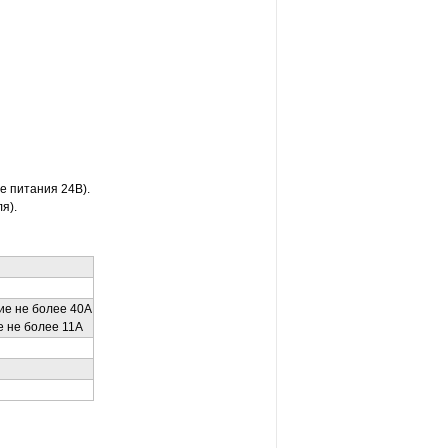
ле питания 24В).
я).
ие не более 40А
е не более 11А