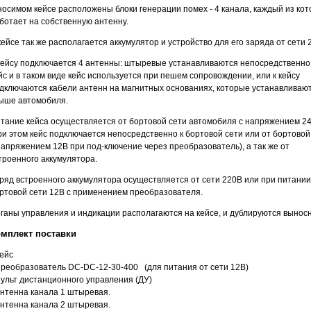
носимом кейсе расположены блоки генерации помех - 4 канала, каждый из ко
ботает на собственную антенну.
кейсе так же располагается аккумулятор и устройство для его заряда от сети 
кейсу подключается 4 антенны: штыревые устанавливаются непосредственно
йс и в таком виде кейс используется при пешем сопровождении, или к кейсу
дключаются кабели антенн на магнитных основаниях, которые устанавливаю
ыше автомобиля.
тание кейса осуществляется от бортовой сети автомобиля с напряжением 2
ри этом кейс подключается непосредственно к бортовой сети или от бортовой
напряжением 12В при под-ключение через преобразователь), а так же от
троенного аккумулятора.
ряд встроенного аккумулятора осуществляется от сети 220В или при питании
ртовой сети 12В с применением преобразователя.
ганы управления и индикации располагаются на кейсе, и дублируются вынос
мплект поставки
Кейс
Преобразователь DC-DC-12-30-400 (для питания от сети 12В)
Пульт дистанционного управления (ДУ)
Антенна канала 1 штыревая.
Антенна канала 2 штыревая.