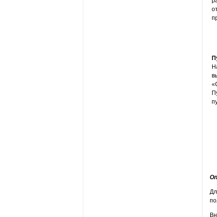
р
о
п
П
Н
в
«
П
п
Оп
Дл
по
Вн