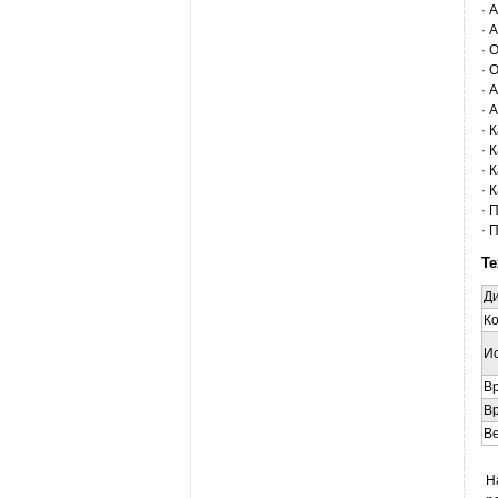
· 
· 
· 
· 
· 
· 
· 
· 
· 
· 
· 
· 
Те
Ди
Ко
Ис
Вр
Вр
Ве
Н