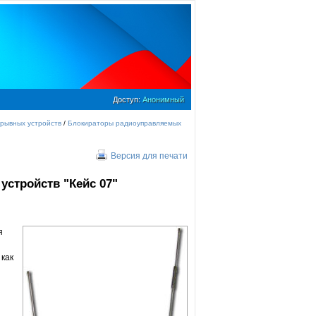
Доступ:
Анонимный
рывных устройств
/
Блокираторы радиоуправляемых
Версия для печати
стройств "Кейс 07"
я
 как