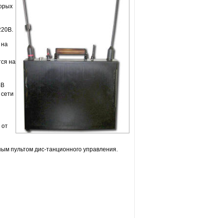
торых
220В.
 на
тся на
4В
 сети
 от
ным пультом дис-танционного управления.