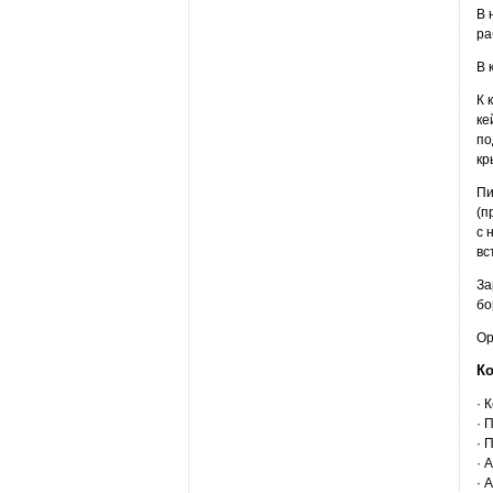
В 
ра
В 
К 
ке
по
кр
Пи
(п
с 
вс
За
бо
Ор
Ко
· 
· 
· 
· 
· 