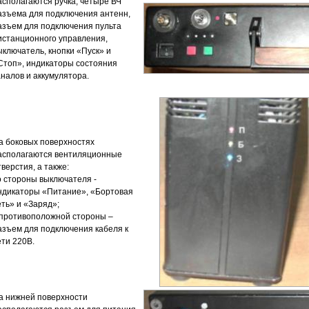
асполагаются ручка, четыре ВЧ
азъема для подключения антенн,
азъем для подключения пульта
истанционного управления,
ыключатель, кнопки «Пуск» и
Стоп», индикаторы состояния
аналов и аккумулятора.
а боковых поверхностях
асполагаются вентиляционные
тверстия, а также:
о стороны выключателя -
ндикаторы «Питание», «Бортовая
еть» и «Заряд»;
 противоположной стороны –
азъем для подключения кабеля к
ети 220В.
а нижней поверхности