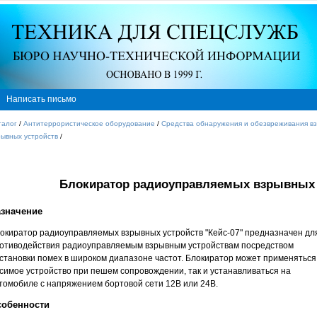
Написать письмо
талог
/
Антитеррористическое оборудование
/
Средства обнаружения и обезвреживания вз
рывных устройств
/
Блокиратор радиоуправляемых взрывных у
значение
окиратор радиоуправляемых взрывных устройств "Кейс-07" предназначен дл
отиводействия радиоуправляемым взрывным устройствам посредством
становки помех в широком диапазоне частот. Блокиратор может применяться
симое устройство при пешем сопровождении, так и устанавливаться на
томобиле с напряжением бортовой сети 12В или 24В.
собенности