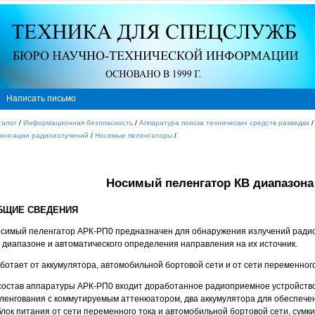
Написать письмо
талог
/
Информационная безопасность
/
Аппаратура поиска технических средств разведки
ленгации радиоизлучений
/
Носимые пеленгаторы
/
Носимый пеленгатор КВ диапазона 
БЩИЕ СВЕДЕНИЯ
симый пеленгатор АРК-РП0 предназначен для обнаружения излучений радио
 диапазоне и автоматического определения направления на их источник.
ботает от аккумулятора, автомобильной бортовой сети и от сети переменного
состав аппаратуры АРК-РП0 входит доработанное радиоприемное устройство
ленгования с коммутируемым аттенюатором, два аккумулятора для обеспече
блок питания от сети переменного тока и автомобильной бортовой сети, сумк