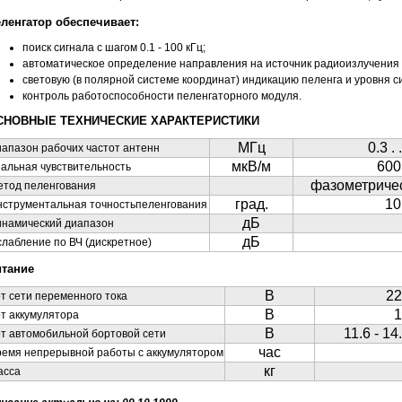
ленгатор обеспечивает:
поиск сигнала с шагом 0.1 - 100 кГц;
автоматическое определение направления на источник радиоизлучения
световую (в полярной системе координат) индикацию пеленга и уровня с
контроль работоспособности пеленгаторного модуля.
СНОВНЫЕ ТЕХНИЧЕСКИЕ ХАРАКТЕРИСТИКИ
МГц
0.3 . 
апазон рабочих частот антенн
мкВ/м
600
альная чувствительность
фазометриче
етод пеленгования
град.
10
нструментальная точностьпеленгования
дБ
инамический диапазон
дБ
лабление по ВЧ (дискретное)
итание
В
22
от сети переменного тока
В
1
от аккумулятора
В
11.6 - 14
от автомобильной бортовой сети
час
ремя непрерывной работы с аккумулятором
кг
асса