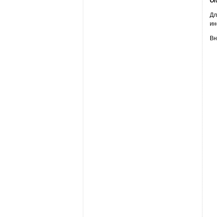
Оп
Дл
ин
Вн