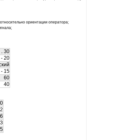
 относительно ориентации оператора;
игнала;
. . 30
 - 20
ский
 - 15
60
40
0
2
.6
3
5