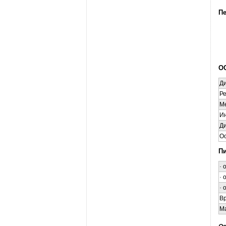
Пе
О
Ди
Ре
М
И
Д
Ос
П
·
·
·
В
М