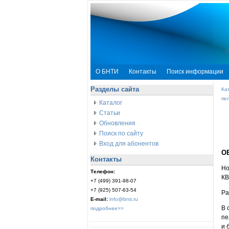
О БНТИ
Контакты
Поиск информации
Разделы сайта
Ка
пе
Каталог
Статьи
Обновления
Поиск по сайту
Вход для абонентов
О
Контакты
Но
Телефон:
КВ
+7 (499) 391-98-07
+7 (925) 507-63-54
Ра
E-mail:
info@bnti.ru
В 
подробнее>>
пе
и 