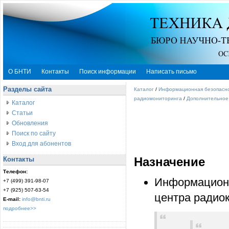
О БНТИ
Контакты
Поиск информации
Написать письмо
Разделы сайта
Каталог
/
Информационная безопасн
радиомониторинга
/
Дополнительное
Каталог
Статьи
Обновления
Поиск по сайту
Вход для абонентов
Контакты
Назначение
Телефон:
Информационн
+7 (499) 391-98-07
+7 (925) 507-63-54
центра радио
E-mail:
info@bnti.ru
подробнее>>