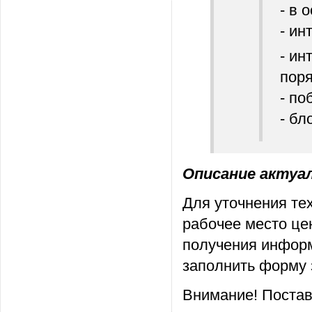
- в 
- ин
- и
поря
- по
- бл
Описание актуаль
Для уточнения те
рабочее место це
получения информ
заполнить форму 
Внимание! Постав