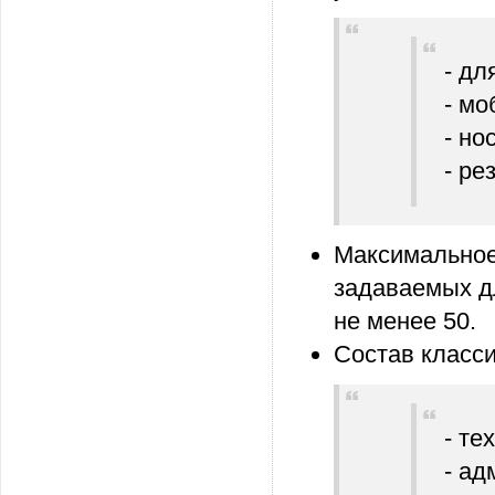
- дл
- мо
- но
- ре
Максимальное
задаваемых д
не менее 50.
Состав класс
- те
- ад