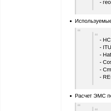
- ге
Используемые
- HC
- IT
- Ha
- Co
- Cm
- RE
Расчет ЭМС п