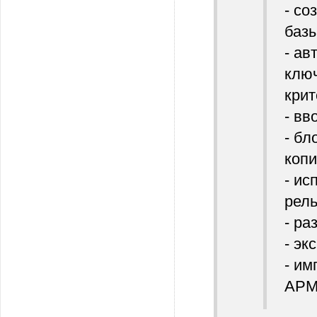
- со
базы
- а
клю
крит
- вв
- бл
копи
- ис
рел
- ра
- эк
- им
АРМ