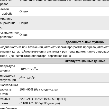
бразов
етевой
Опция
нтерфейс
охранить
зображение
Опция
...
истанционное
Опция
правление
Дополнительные функции
модиагностика при включении, автоматическая программа прогрева, автомат
емени и даты, таймер включения системы и рентгена, напоминание о провед
мера, идентификатор оператора, сервисное меню.
Эксплуатационные данные
емпература
0
0
-40
С~+70
С
ранения
емпература
0
0
0
С~+45
С
сплуатации
тносительная
лажность
10%~90% (без конденсата)
здуха
сточник
220В AC (+10%~-15%), 50Гц±3Гц
итания
( 110В AC / 60Гц±3Гц -опция)
отребляемая