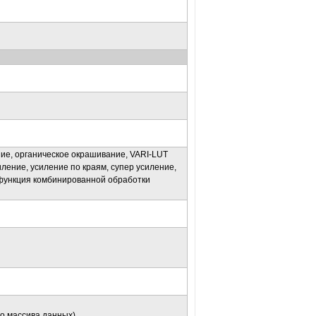
ние, органическое окрашивание, VARI-LUT
иление, усиление по краям, супер усиление,
 функция комбинированной обработки
о массива данных)