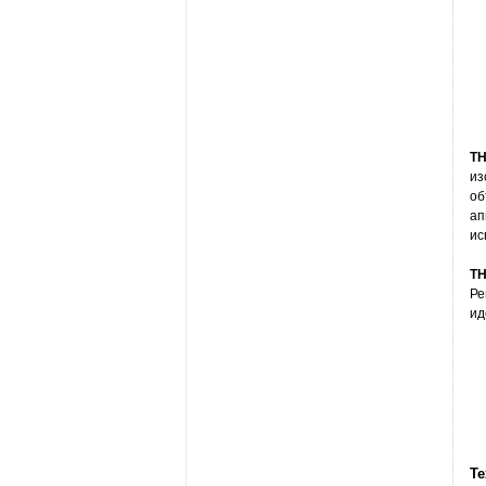
TH
из
об
ап
ис
TH
Ре
ид
Те