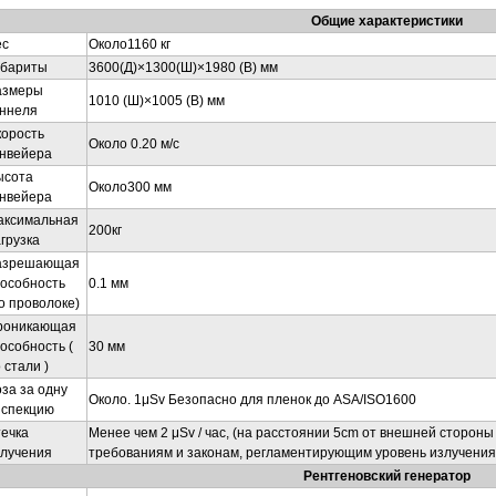
Общие характеристики
ес
Около1160 кг
абариты
3600(Д)×1300(Ш)×1980 (В) мм
азмеры
1010 (Ш)×1005 (В) мм
уннеля
корость
Около 0.20 м/с
онвейера
ысота
Около300 мм
онвейера
аксимальная
200кг
грузка
азрешающая
пособность
0.1 мм
о проволоке)
роникающая
особность (
30 мм
 стали )
за за одну
Около. 1μSv Безопасно для пленок до ASA/ISO1600
нспекцию
ечка
Менее чем 2 μSv / час, (на расстоянии 5cm от внешней стороны
злучения
требованиям и законам, регламентирующим уровень излучения 
Рентгеновский генератор