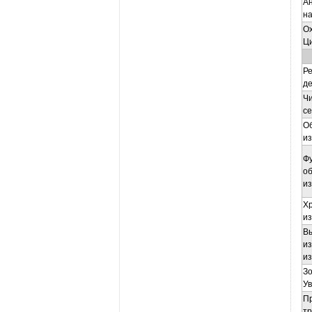
А
н
Ох
Ц
Ре
де
Ч
се
О
и
Ф
о
и
Х
и
В
и
из
З
У
П
т