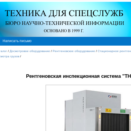
Написать письмо
талог
/
Досмотровое оборудование
/
Рентгеновское оборудование
/
Стационарное рентген
смотра грузов
/
Рентгеновская инспекционная система "TH