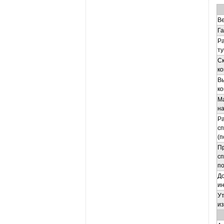
В
Г
Р
т
С
к
В
к
М
на
Р
с
(п
П
сп
по
До
и
Ут
и