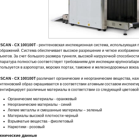
SCAN - CX 100100T
- рентгеновская инспекционная система, использующая 
ображений. Система обеспечивает высокое разрешение и четкое изображен
ъектов. За счет большого размера туннеля, высокой нагрузочной способност
паратура полностью соответствует требованиям для инспекции крупногабари
пользуется в аэропортах, морских портах, таможне и железнодорожных вокза
SCAN - CX 100100T
различает органические и неорганические вещества, на
нтгеновский образ окрашивается в соответствии атомным составом инспекти
ентифицирует различные материалы в соответствии со следующей цветовой
Органические материалы - оранжевый
Неорганические материалы - синий
Легкие металлы и смешанные материалы – зеленый
Материалы высокой плотности-черный
Взрывчатые вещества - фиолетовый
Наркотики - розовый
хнические данные