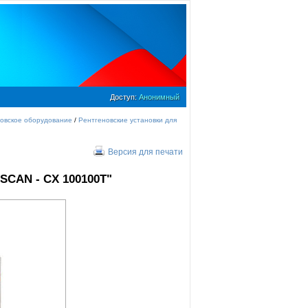
Доступ:
Анонимный
овское оборудование
/
Рентгеновские установки для
Версия для печати
SCAN - CX 100100T"