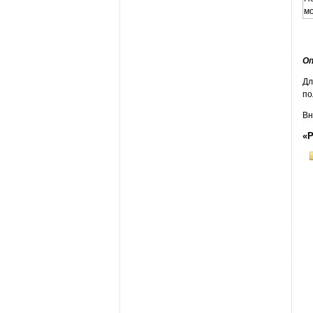
м
Оп
Дл
по
Вн
«Р