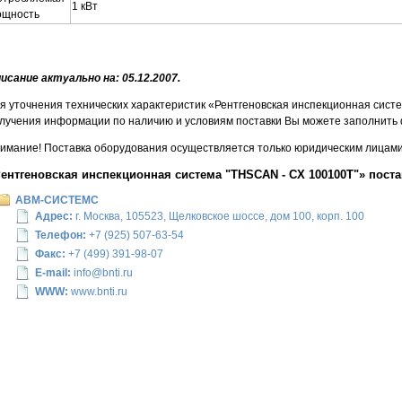
1 кВт
ощность
исание актуально на: 05.12.2007.
я уточнения технических характеристик «Рентгеновская инспекционная систе
лучения информации по наличию и условиям поставки Вы можете заполнить 
имание! Поставка оборудования осуществляется только юридическим лицами 
ентгеновская инспекционная система "THSCAN - CX 100100T"» пост
АВМ-СИСТЕМС
Адрес:
г. Москва, 105523, Щелковское шоссе, дом 100, корп. 100
Телефон:
+7 (925) 507-63-54
Факс:
+7 (499) 391-98-07
E-mail:
info@bnti.ru
WWW:
www.bnti.ru