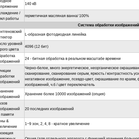
нодное
140 кВ
апряжение
лаждение /
герметичная масляная ванна/ 100%
икл работы
Система обработки изображений
нтгеновский
L-образная фотодиодная линейка
тектор
исло уровней
4096 (12 бит)
рого цвета
бработка
24 - битная обработка в реальном масштабе времени
зображений
Черно-белое, много энергетическое, неорганическое окрашива
ункции
сканирование, сканирование серым, яркость / контрастность ус
бработки
негативное изображение, псевдо-цвет, окрашивание по краям,
зображений
изображений, ч.б / цвет переключатель
ранение
Хранение более 10000 изображений (опция)
зображений
ызов
зображений
20 последних изображений
 памяти
оны &
1~9 зон, 2, 4, 8 - кратное увеличение
величение
роекция
ревожных
Опция (для отдельного аппарата с функцией хранения большог