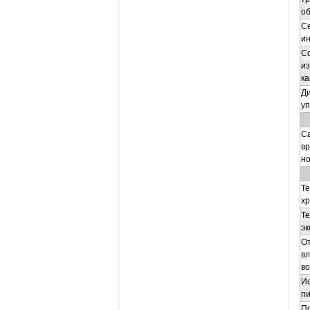
о
С
и
С
и
как
Д
у
Са
вр
но
Т
х
Т
эк
О
в
во
И
п
П