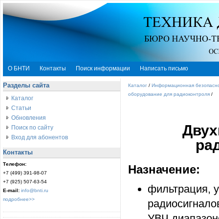
О БНТИ
Контакты
Поиск информации
Написать письмо
Разделы сайта
Каталог
/
Информационная безопасн
оборудование для радиоконтроля
/
Каталог
Статьи
Обновления
Двух
Поиск по сайту
Вход для абонентов
ра
Контакты
Телефон:
Назначение:
+7 (499) 391-98-07
+7 (925) 507-63-54
фильтрация, 
E-mail:
info@bnti.ru
подробнее>>
радиосигнало
УВЧ диапазон