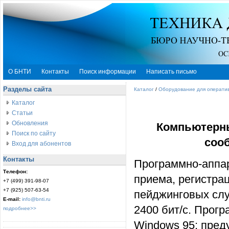
О БНТИ
Контакты
Поиск информации
Написать письмо
Разделы сайта
Каталог
/
Оборудование для оператив
Каталог
Статьи
Обновления
Компьютерны
Поиск по сайту
соо
Вход для абонентов
Контакты
Программно-аппа
Телефон:
приема, регистра
+7 (499) 391-98-07
+7 (925) 507-63-54
пейджинговых слу
E-mail:
info@bnti.ru
2400 бит/с. Прог
подробнее>>
Windows 95; пред