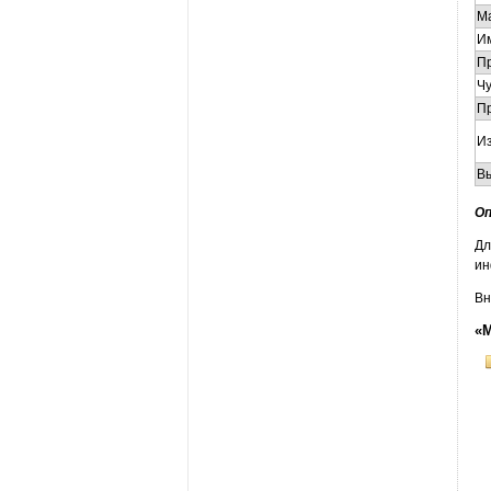
М
И
П
Чу
П
И
В
Оп
Дл
ин
Вн
«М