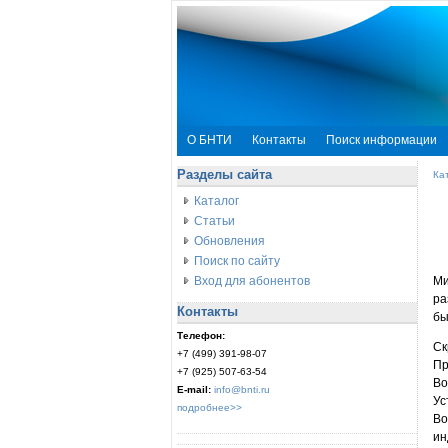
О БНТИ
Контакты
Поиск информации
Разделы сайта
Ка
Каталог
Статьи
Обновления
Поиск по сайту
Вход для абонентов
Ми
ра
Контакты
бы
Телефон:
Ск
+7 (499) 391-98-07
Пр
+7 (925) 507-63-54
Во
E-mail:
info@bnti.ru
Ус
подробнее>>
Во
ин