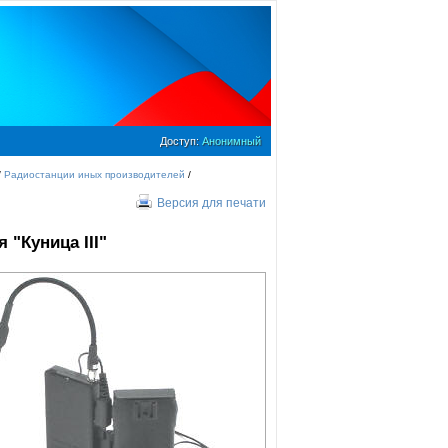
Доступ:
Анонимный
/
Радиостанции иных производителей
/
Версия для печати
я "Куница
III
"