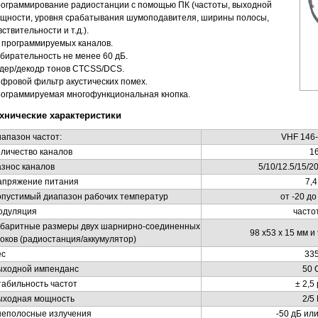
ограммирование радиостанции с помощью ПК (частоты, выходной
щности, уровня срабатывания шумоподавителя, ширины полосы,
вствительности и т.д.).
 программируемых каналов.
бирательность не менее 60 дБ.
дер/декодр тонов
CTCSS/DCS.
фровой фильтр акустических помех.
ограммируемая многофункциональная кнопка.
хнические характеристики
апазон частот:
VHF
146
личество каналов
1
знос каналов
5/10/12.5/15/2
апряжение питания
7,
опустимый диапазон рабочих температур
от -20 до 
одуляция
часто
абаритные размеры двух шарнирно-соединенных
98 х53 х 15 мм и
оков (радиостанция/аккумулятор)
ес
335
ыходной импенданс
50 
абильность частот
± 2,5
ыходная мощность
2/5
неполосные излучения
-50 дБ ил