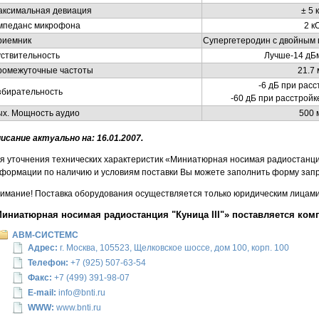
аксимальная девиация
± 5 
мпеданс микрофона
2 к
риемник
Супергетеродин с двойным
ствительность
Лучше-14 дБм
ромежуточные частоты
21.7
-6 дБ при расс
збирательность
-60 дБ при расстройк
ых. Мощность аудио
500 
исание актуально на: 16.01.2007.
я уточнения технических характеристик «Миниатюрная носимая радиостанция 
формации по наличию и условиям поставки Вы можете заполнить форму запр
имание! Поставка оборудования осуществляется только юридическим лицами 
иниатюрная носимая радиостанция "Куница III"» поставляется ком
АВМ-СИСТЕМС
Адрес:
г. Москва, 105523, Щелковское шоссе, дом 100, корп. 100
Телефон:
+7 (925) 507-63-54
Факс:
+7 (499) 391-98-07
E-mail:
info@bnti.ru
WWW:
www.bnti.ru