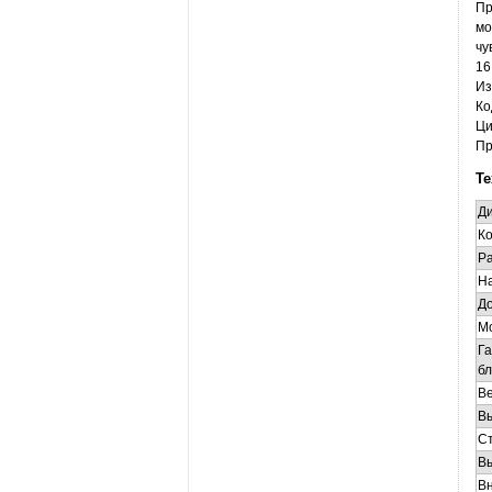
Пр
мо
чу
16
Из
Ко
Ци
Пр
Те
Ди
Ко
Ра
Н
Д
М
Г
бл
В
В
Ст
В
В