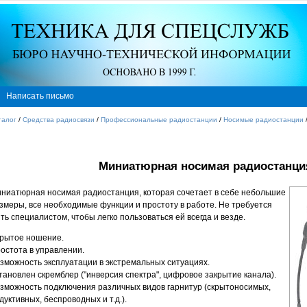
Написать письмо
талог
/
Средства радиосвязи
/
Профессиональные радиостанции
/
Носимые радиостанции
Миниатюрная носимая радиостанци
ниатюрная носимая радиостанция, которая сочетает в себе небольшие
змеры, все необходимые функции и простоту в работе. Не требуется
ть специалистом, чтобы легко пользоваться ей всегда и везде.
рытое ношение.
остота в управлении.
зможность эксплуатации в экстремальных ситуациях.
тановлен скремблер ("инверсия спектра", цифровое закрытие канала).
зможность подключения различных видов гарнитур (скрытоносимых,
дуктивных, беспроводных и т.д.).