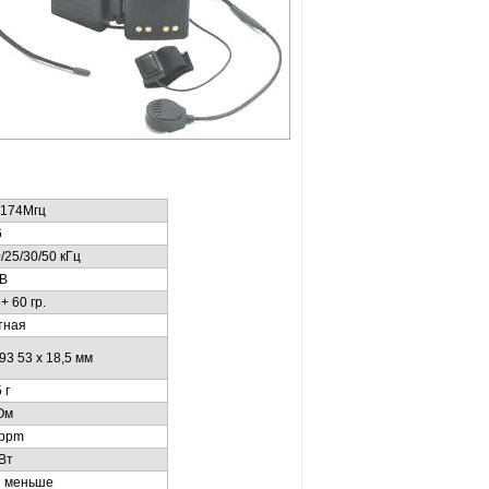
-174Мгц
6
0/25/30/50
кГц
4В
+ 60 гр.
тная
 93 53 х 18,5 мм
 г
Ом
ppm
 Вт
и меньше