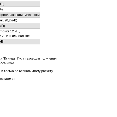
кГц
Ом
 преобразованием частоты
кВ (0,2мкВ)
 мГц
тройке 12 кГц
е 28 кГц или больше
мВт
"Куница III"», а также для получения
оса ниже.
и только по безналичному расчёту.
паниями: