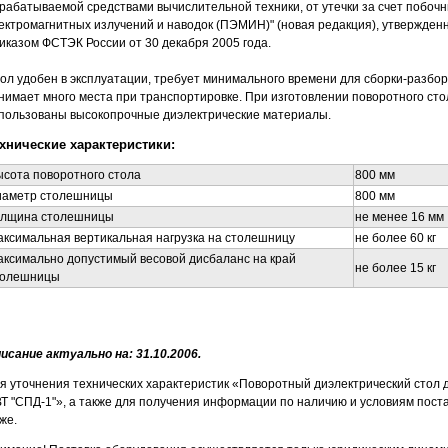
рабатываемой средствами вычислительной техники, от утечки за счет побоч
ектромагнитных излучений и наводок (ПЭМИН)" (новая редакция), утвержден
иказом ФСТЭК России от 30 декабря 2005 года.
ол удобен в эксплуатации, требует минимального времени для сборки-разбор
нимает много места при транспортировке. При изготовлении поворотного сто
пользованы высокопрочные диэлектрические материалы.
хнические характеристики:
сота поворотного стола
800 мм
иаметр столешницы
800 мм
олщина столешницы
не менее 16 мм
ксимальная вертикальная нагрузка на столешницу
не более 60 кг
ксимально допустимый весовой дисбаланс на край
не более 15 кг
толешницы
исание актуально на: 31.10.2006.
я уточнения технических характеристик «Поворотный диэлектрический стол 
Т "СПД-1"», а также для получения информации по наличию и условиям пост
же.