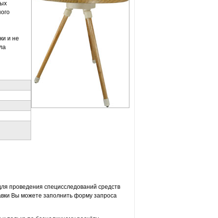
ных
ного
ки и не
ла
для проведения специсследований средств
авки Вы можете заполнить форму запроса