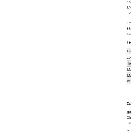
об
эл
пр
Ст
за
ис
Те
Вы
Д
Т
Ма
Ма
с
Оп
Дл
СВ
ни