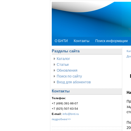
О БНТИ
Контакты
Поиск информации
Разделы сайта
Ка
До
Каталог
Статьи
Обновления
Поиск по сайту
Вход для абонентов
Контакты
На
Телефон:
Пр
+7 (499) 391-98-07
за
+7 (925) 507-63-54
ст
E-mail:
info@bnti.ru
подробнее>>
По
20