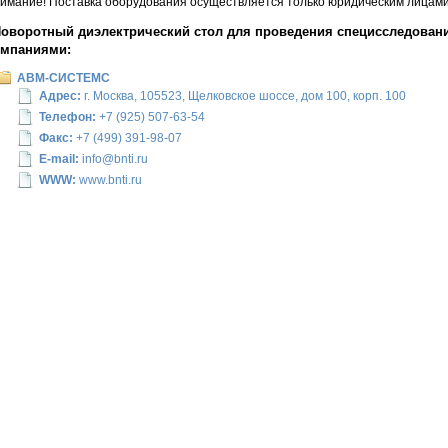
имание! Поставка оборудования осуществляется только юридическим лицами 
оворотный диэлектрический стол для проведения специсследовани
омпаниями:
АВМ-СИСТЕМС
Адрес:
г. Москва, 105523, Щелковское шоссе, дом 100, корп. 100
Телефон:
+7 (925) 507-63-54
Факс:
+7 (499) 391-98-07
E-mail:
info@bnti.ru
WWW:
www.bnti.ru