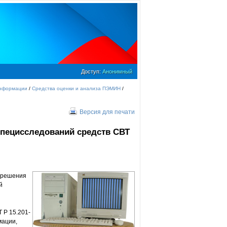
Доступ:
Анонимный
информации
/
Средства оценки и анализа ПЭМИН
/
Версия для печати
специсследований средств СВТ
 решения
й
 Р 15.201-
мации,