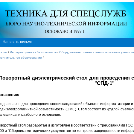
Написать письмо
талог
/
Информационная безопасность
/
Оборудование оценки и анализа каналов утечки 
полнительное оборудование
/
Поворотный диэлектрический стол для проведения 
"СПД-1"
значение:
едназначен для проведения специсследований объектов информатизации и
дач электромагнитной совместимости (ЭМС). Стол состоит из круглой съемно
олешницы и разборного основания.
воротный стол разработан и изготовлен в соответствии с требованиями ГОСТ
00 и "Сборника методических документов по контролю защищенности инфор