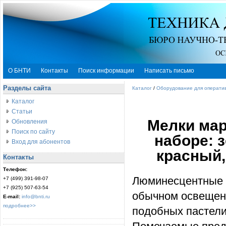
О БНТИ
Контакты
Поиск информации
Написать письмо
Разделы сайта
Каталог
/
Оборудование для оператив
Каталог
Статьи
Мелки ма
Обновления
Поиск по сайту
наборе: 
Вход для абонентов
красный,
Контакты
Телефон:
Люминесцентные 
+7 (499) 391-98-07
+7 (925) 507-63-54
обычном освещени
E-mail:
info@bnti.ru
подробнее>>
подобных пастели