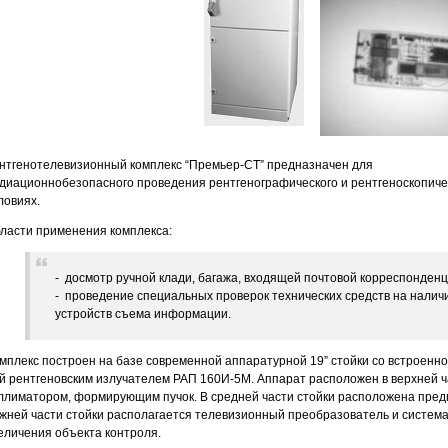
нтгенотелевизионный комплекс “Премьер-СТ” предназначен для
диационнобезопасного проведения рентгенографического и рентгеноскопиче
ловиях.
ласти применения комплекса:
- досмотр ручной клади, багажа, входящей почтовой корреспонденц
- проведение специальных проверок технических средств на нали
устройств съема информации.
мплекс построен на базе современной аппаратурной 19” стойки со встроен
й рентгеновским излучателем РАП 160И-5М. Аппарат расположен в верхней 
ллиматором, формирующим пучок. В средней части стойки расположена пред
жней части стойки располагается телевизионный преобразователь и система
еличения объекта контроля.