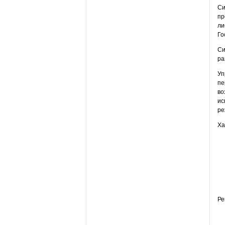
Си
пр
ли
Го
Си
ра
Уп
пе
во
ис
ре
Ха
Ре