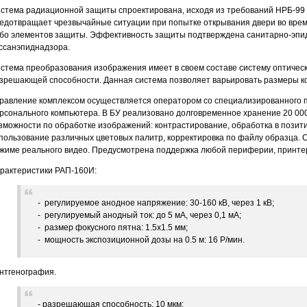
стема радиационной защиты спроектирована, исходя из требований НРБ-99
едотвращает чрезвычайные ситуации при попытке открывания двери во врем
бо элементов защиты. Эффективность защиты подтверждена санитарно-эпи
ссанэпиднадзора.
стема преобразования изображения имеет в своем составе систему оптичес
зрешающей способности. Данная система позволяет варьировать размеры ко
равление комплексом осуществляется оператором со специализированного пу
рсонального компьютера. В БУ реализовано долговременное хранение 20 000
зможности по обработке изображений: контрастирование, обработка в позит
пользование различных цветовых палитр, корректировка по файлу образца. 
жиме реального видео. Предусмотрена поддержка любой периферии, принте
рактеристики РАП-160И:
- регулируемое анодное напряжение: 30-160 кВ, через 1 кВ;
- регулируемый анодный ток: до 5 мА, через 0,1 мА;
- размер фокусного пятна: 1.5х1.5 мм;
- мощность экспозиционной дозы на 0.5 м: 16 Р/мин.
нтгенография.
- разрешающая способность: 10 мкм;