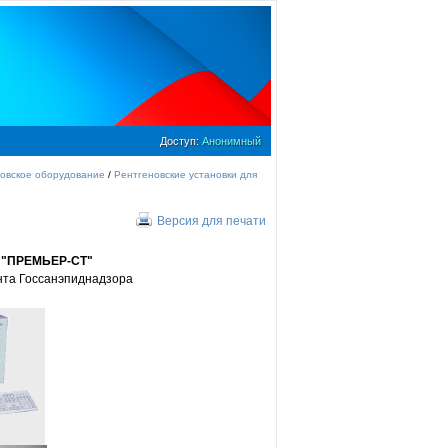
Доступ:
Анонимный
овское оборудование
/
Рентгеновские установки для
Версия для печати
"ПРЕМЬЕР-СТ"
нта Госсанэпиднадзора