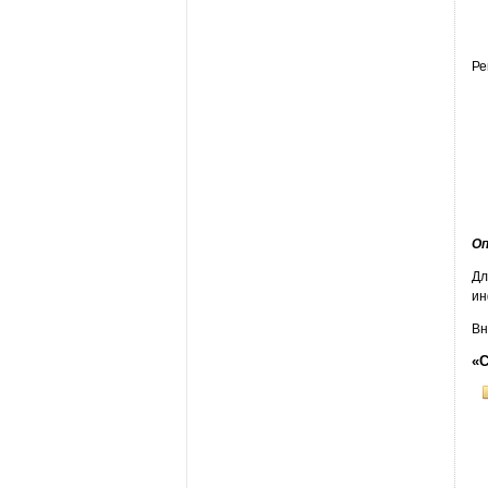
Ре
Оп
Дл
ин
Вн
«С