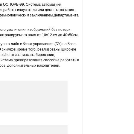
 и ОСПОРБ-99. Система автоматики
я работы излучателя или демонтажа каких-
демиологическим заключением Департамента
кого увеличения изображений без потери
нтролируемого поля от 10х12 см до 40х50см.
льта либо с блока управления (БУ) на базе
 снимков, кроме того, реализованы широкие
иве/негативе, масштабирование,
Система преобразования способна работать в
ров, дополнительных накопителей.