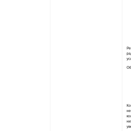
Ре
ра
ус
Об
Ко
не
ко
ни
ув