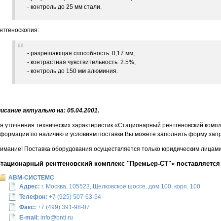
- контроль до 25 мм стали.
нтгеноскопия:
- разрешающая способность: 0,17 мм;
- контрастная чувствительность: 2.5%;
- контроль до 150 мм алюминия.
исание актуально на: 05.04.2001.
я уточнения технических характеристик «Стационарный рентгеновский компл
формации по наличию и условиям поставки Вы можете заполнить форму запр
имание! Поставка оборудования осуществляется только юридическим лицами 
тационарный рентгеновский комплекс "Премьер-СТ"» поставляется
АВМ-СИСТЕМС
Адрес:
г. Москва, 105523, Щелковское шоссе, дом 100, корп. 100
Телефон:
+7 (925) 507-63-54
Факс:
+7 (499) 391-98-07
E-mail:
info@bnti.ru